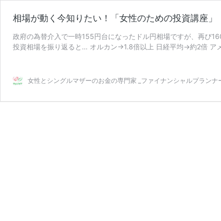
相場が動く今知りたい！「女性のための投資講座」
政府の為替介入で一時155円台になったドル円相場ですが、再び160
投資相場を振り返ると… オルカン→1.8倍以上 日経平均→約2倍 
相
に、アメ …
続きを読む
場
が
女性とシングルマザーのお金の専門家 _ファイナンシャルプランナ
動
く
今
知
り
た
い！
「女
性
の
た
め
の