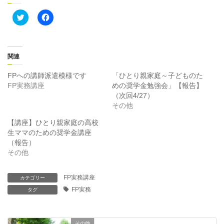
ク
F
リ
a
ッ
c
ク
e
し
b
て
o
T
o
関連
w
k
i
で
t
共
FPへの講師派遣模様です
「ひとり親家庭～子どものた
t
有
FP実務講座
めの奨学金勉強会」【報告】
e
す
r
る
（次回4/27）
で
に
その他
共
は
有
ク
(
リ
【講座】ひとり親家庭の高校
新
ッ
生ママのための奨学金講座
し
ク
い
し
（報告）
ウ
て
ィ
く
その他
ン
だ
ド
さ
ウ
い
で
(
FP実務講座
カテゴリー
開
新
FP実務
き
タグ
し
ま
い
す
ウ
)
ィ
ン
ド
その他