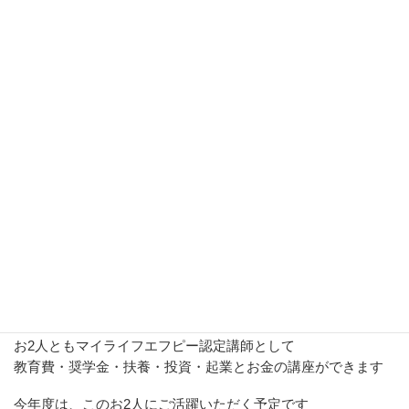
写真左は、西本美乃さん
写真右は、渡邉有子さん
お2人ともマイライフエフピー認定講師として
教育費・奨学金・扶養・投資・起業とお金の講座ができます
今年度は、このお2人にご活躍いただく予定です