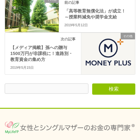
前の記事
ウ
で
「高等教育無償化法」が成立！
開
き
～授業料減免や奨学金支給
ま
す
2019年5月12日
)
その他
次の記事
【メディア掲載】孫への贈与
1500万円が非課税に！進路別・
教育資金の集め方
2019年5月15日