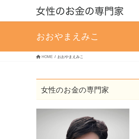
コ
ナ
ン
ビ
テ
ゲ
ン
ー
ツ
シ
おおやまえみこ
へ
ョ
ス
ン
キ
に
HOME
おおやまえみこ
ッ
移
プ
動
女性のお金の専門家