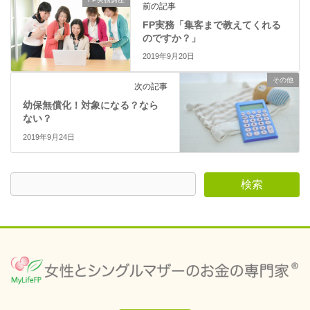
す
ウ
前の記事
)
ィ
ン
FP実務「集客まで教えてくれる
ド
ウ
のですか？」
で
開
2019年9月20日
き
ま
す
その他
次の記事
)
幼保無償化！対象になる？なら
ない？
2019年9月24日