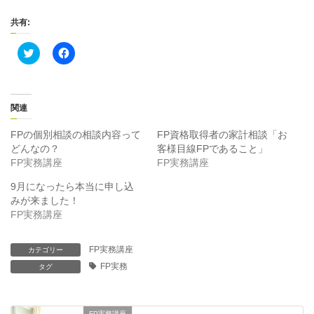
共有:
ク
F
リ
a
ッ
c
ク
e
し
b
て
o
T
o
関連
w
k
i
で
t
共
FPの個別相談の相談内容って
FP資格取得者の家計相談「お
t
有
どんなの？
客様目線FPであること」
e
す
r
る
FP実務講座
FP実務講座
で
に
共
は
9月になったら本当に申し込
有
ク
(
リ
みが来ました！
新
ッ
FP実務講座
し
ク
い
し
ウ
て
ィ
く
FP実務講座
ン
だ
カテゴリー
ド
さ
FP実務
タグ
ウ
い
で
(
開
新
き
し
ま
い
FP実務講座