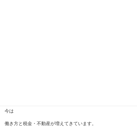
感想やお礼を届けて下さるので
私自身、とっても気持ちよく
お仕事させていただいています。
あと、年々
ご相談内容も変わってきています。
起業当初は
離婚・教育費がメインでしたが
今は
働き方と税金・不動産が増えてきています。