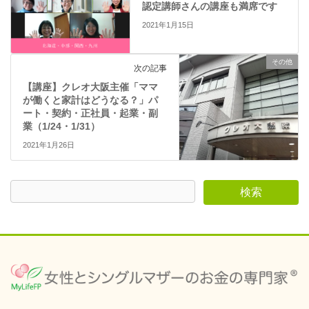
き
認定講師さんの講座も満席です
ま
す
2021年1月15日
)
その他
次の記事
【講座】クレオ大阪主催「ママ
が働くと家計はどうなる？」パ
ート・契約・正社員・起業・副
業（1/24・1/31）
2021年1月26日