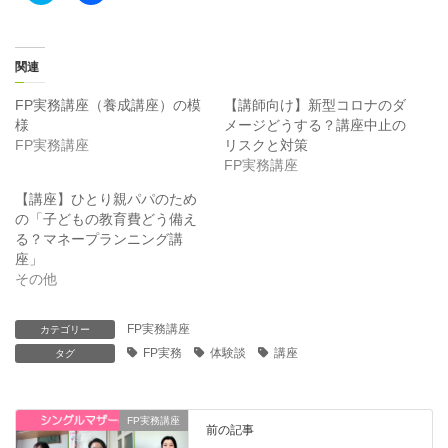
ッ
c
ク
e
し
b
て
o
T
o
関連
w
k
i
で
t
共
FP実務講座（養成講座）の模
【講師向け】新型コロナのダ
t
有
様
メージどうする？講座中止の
e
す
r
る
FP実務講座
リスクと対策
で
に
FP実務講座
共
は
有
ク
(
リ
【講座】ひとり親パパのため
新
ッ
の「子どもの教育費どう備え
し
ク
い
し
る？マネープランニング講
ウ
て
ィ
く
座」
ン
だ
その他
ド
さ
ウ
い
で
(
開
新
FP実務講座
カテゴリー
き
し
ま
い
FP実務
体験談
講座
タグ
す
ウ
)
ィ
ン
ド
ウ
FP実務講座
で
前の記事
開