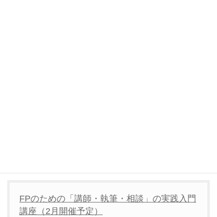
zoomを使い慣れているので、Teamsはドキドキです。
お顔の表示・チャット機能なTeamsの仕様を確認してよかった～
～～(^^)
ご期待にお応えできるよう資料修正しながら、引っ越し準備もし
ます。
保険を販売しないFPとして
女性のお役に立ちたい方は、2時間でお話しますね
FPのための「講師・執筆・相談」の実践入門
講座（2月開催予定）