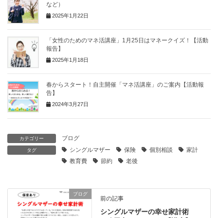
など）
2025年1月22日
「女性のためのマネ活講座」1月25日はマネークイズ！【活動
報告】
2025年1月18日
春からスタート！自主開催「マネ活講座」のご案内【活動報
告】
2024年3月27日
ブログ
カテゴリー
シングルマザー
保険
個別相談
家計
タグ
教育費
節約
老後
ブログ
前の記事
シングルマザーの幸せ家計術