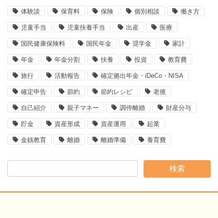
体験談
保育料
保険
個別相談
働き方
児童手当
児童扶養手当
出産
医療
国民健康保険料
国民年金
奨学金
家計
年金
年金分割
扶養
投資
教育費
旅行
活動報告
確定拠出年金・iDeCo・NISA
確定申告
節約
節約レシピ
老後
自己紹介
親子マネー
調停離婚
財産分与
貯金
資産形成
資産運用
起業
金銭教育
離婚
離婚準備
養育費