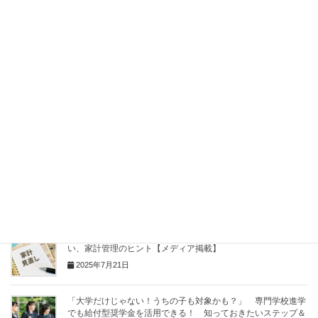
Facebook
X
Bluesky
Hatena
LINE
Pocket
Copy
関連記事
家計の見直しでラクになる～住まい・電気・保険～【体験談】
2025年10月19日
「このままで大丈夫？」子育て中のシングルマザーに届けた
い、家計管理のヒント【メディア掲載】
2025年7月21日
「大学だけじゃない！うちの子も対象かも？」 専門学校進学
でも給付型奨学金を活用できる！ 知っておきたいステップ＆