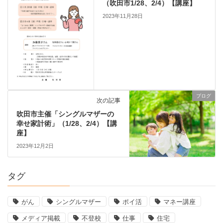
（吹田市1/28、2/4）【講座】
2023年11月28日
ブログ
次の記事
吹田市主催「シングルマザーの
幸せ家計術」（1/28、2/4）【講
座】
2023年12月2日
タグ
がん
シングルマザー
ポイ活
マネー講座
メディア掲載
不登校
仕事
住宅