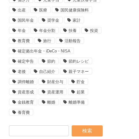
出産
医療
国民健康保険料
国民年金
奨学金
家計
年金
年金分割
扶養
投資
教育費
旅行
活動報告
確定拠出年金・iDeCo・NISA
確定申告
節約
節約レシピ
老後
自己紹介
親子マネー
調停離婚
財産分与
貯金
資産形成
資産運用
起業
金銭教育
離婚
離婚準備
養育費