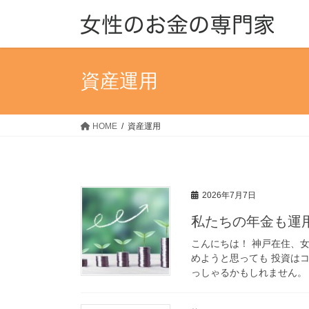
コ
ナ
ン
ビ
テ
ゲ
ン
ー
ツ
シ
資産運用
へ
ョ
ス
ン
キ
に
HOME
資産運用
ッ
移
プ
動
2026年7月7日
私たちの年金も運
こんにちは！ 神戸在住、
めようと思っても 投資は
っしゃるかもしれません。 [