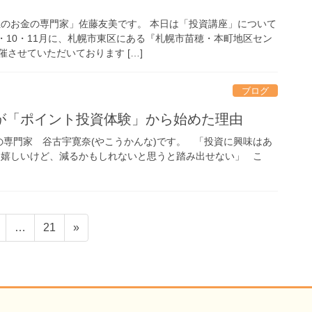
性のお金の専門家」佐藤友美です。 本日は「投資講座」について
・10・11月に、札幌市東区にある『札幌市苗穂・本町地区セン
させていただいております […]
ブログ
が「ポイント投資体験」から始めた理由
専門家 谷古宇寛奈(やこうかんな)です。 「投資に興味はあ
ら嬉しいけど、減るかもしれないと思うと踏み出せない」 こ
固
固
…
21
»
定
定
ペ
ペ
ー
ー
ジ
ジ