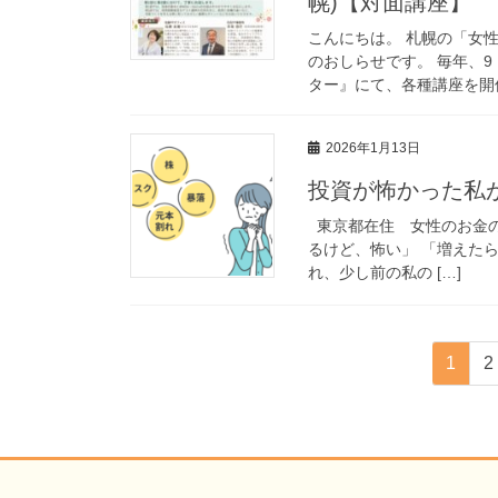
幌)【対面講座】
こんにちは。 札幌の「女
のおしらせです。 毎年、9
ター』にて、各種講座を開催
2026年1月13日
投資が怖かった私
東京都在住 女性のお金の
るけど、怖い」 「増えた
れ、少し前の私の […]
投
固
1
2
定
稿
ペ
の
ー
ジ
ペ