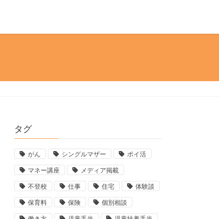
タグ
がん
シングルマザー
ポイ活
マネー講座
メディア掲載
不登校
仕事
住宅
体験談
保育料
保険
個別相談
働き方
児童手当
児童扶養手当