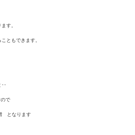
ります。
ることもできます。
と‥
すので
増 となります