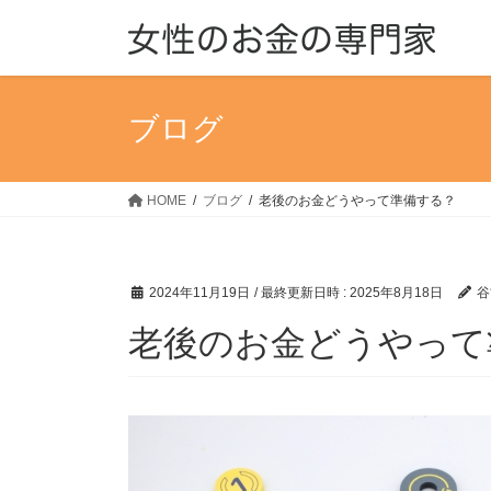
コ
ナ
ン
ビ
テ
ゲ
ン
ー
ツ
シ
ブログ
へ
ョ
ス
ン
キ
に
HOME
ブログ
老後のお金どうやって準備する？
ッ
移
プ
動
2024年11月19日
/ 最終更新日時 :
2025年8月18日
谷
老後のお金どうやって