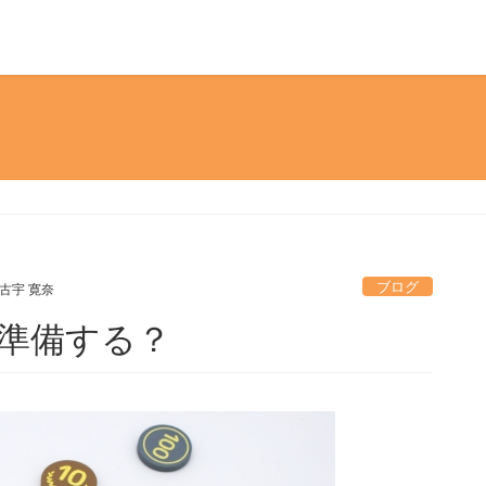
ブログ
古宇 寛奈
準備する？