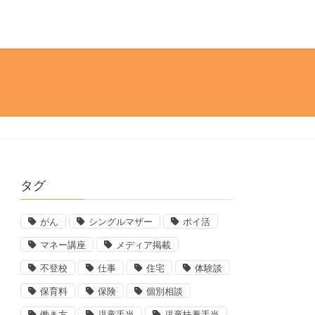
タグ
がん
シングルマザー
ポイ活
マネー講座
メディア掲載
不登校
仕事
住宅
体験談
保育料
保険
個別相談
働き方
児童手当
児童扶養手当