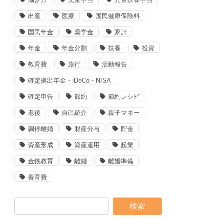
出産
医療
国民健康保険料
国民年金
奨学金
家計
年金
年金分割
扶養
投資
教育費
旅行
活動報告
確定拠出年金・iDeCo・NISA
確定申告
節約
節約レシピ
老後
自己紹介
親子マネー
調停離婚
財産分与
貯金
資産形成
資産運用
起業
金銭教育
離婚
離婚準備
養育費