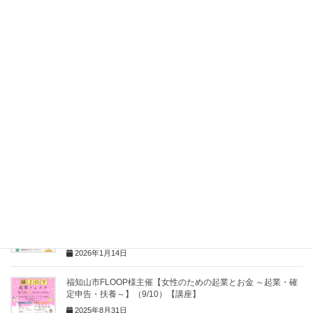
Facebook
X
Bluesky
Hatena
LINE
Pocket
Copy
関連記事
城陽市働く女性の家主催【知ってトクする！50代までに知って
おきたいお金の知識～投資・NISA・iDeCo初心者向けのお話
～】（1/15）【講座】
2026年1月14日
福知山市FLOOP様主催【女性のための起業とお金 ～起業・確
定申告・扶養～】（9/10）【講座】
2025年8月31日