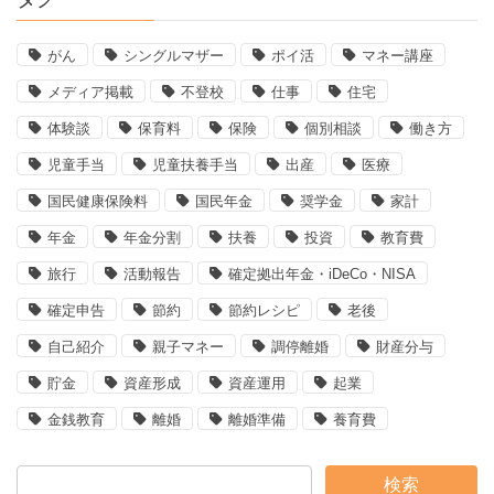
がん
シングルマザー
ポイ活
マネー講座
メディア掲載
不登校
仕事
住宅
体験談
保育料
保険
個別相談
働き方
児童手当
児童扶養手当
出産
医療
国民健康保険料
国民年金
奨学金
家計
年金
年金分割
扶養
投資
教育費
旅行
活動報告
確定拠出年金・iDeCo・NISA
確定申告
節約
節約レシピ
老後
自己紹介
親子マネー
調停離婚
財産分与
貯金
資産形成
資産運用
起業
金銭教育
離婚
離婚準備
養育費