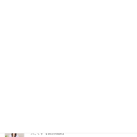
Facebook
X
Bluesky
Hatena
LINE
Pocket
Copy
関連記事
教育費と老後に備える やさしい投資入門講座（オンライン）
【講座】
2026年5月30日
どうしたら良いかアドバイスいただけたので、取り組みやすか
ったです【個別相談】