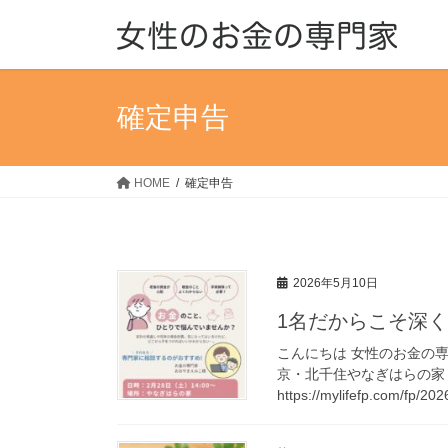
コ
ナ
ン
ビ
テ
ゲ
ン
ー
ツ
シ
確定申告
へ
ョ
ス
ン
キ
に
HOME
確定申告
ッ
移
プ
動
2026年5月10日
1名だからこそ深
こんにちは 女性のお金の専
京・北千住やなぎはらの家「
https://mylifefp.com/fp/20