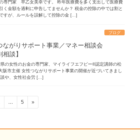
の専門家 早乙女美幸です。 昨年医療費を多く支出して医療費
引く金額を過剰に申告してませんか？ 税金の控除の中では割と
すが、ルールを誤解して控除の金 […]
ブログ
つながりサポート事業／マネー相談会
個別相談】
良県の女性のお金の専門家、マイライフエフピー®認定講師の松
大阪市主催 女性つながりサポート事業の開催が近づいてきまし
談や、女性社会労 […]
固
固
2
…
5
»
定
定
ペ
ペ
ー
ー
ジ
ジ