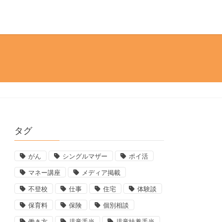
タグ
がん
シングルマザー
ポイ活
マネー講座
メディア掲載
不登校
仕事
住宅
体験談
保育料
保険
個別相談
働き方
児童手当
児童扶養手当