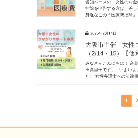
愛知ベースの 女性のお金
控除を申告する方は、差し
身近なこの「医療費控除」で
2025年2月14日
大阪市主催 女性
（2/14・15）【
みなさんこんにちは！ 奈
田真里子です。 いよいよ
た。 女性弁護士への法律相
投
固
1
定
稿
ペ
の
ー
ジ
ペ