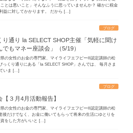
うことは悪いこと」そんなふうに思っていませんか？ 確かに税金
益に対してかかります。 だから […]
ブログ
通り la SELECT SHOP主催「気軽に聞け
でもマネー座談会」（5/19）
良県の女性のお金の専門家、マイライフエフピー®認定講師の松
くり通りにある「la SELECT SHOP」さんでは、 毎月さま
いま […]
ブログ
勉強会【３月4月活動報告】
良県の女性のお金の専門家、マイライフエフピー®認定講師の松
老後だけでなく、お金に働いてもらって将来の生活にゆとりを
資をした方がいいと […]