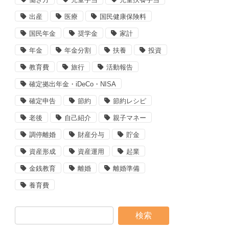
出産
医療
国民健康保険料
国民年金
奨学金
家計
年金
年金分割
扶養
投資
教育費
旅行
活動報告
確定拠出年金・iDeCo・NISA
確定申告
節約
節約レシピ
老後
自己紹介
親子マネー
調停離婚
財産分与
貯金
資産形成
資産運用
起業
金銭教育
離婚
離婚準備
養育費