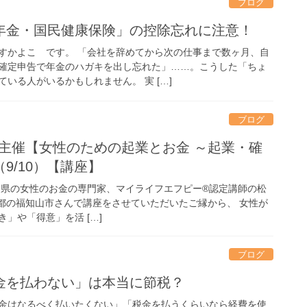
ブログ
年金・国民健康保険」の控除忘れに注意！
すかよこ です。 「会社を辞めてから次の仕事まで数ヶ月、自
確定申告で年金のハガキを出し忘れた」……。こうした「ちょ
いる人がいるかもしれません。 実 […]
ブログ
様主催【女性のための起業とお金 ～起業・確
9/10）【講座】
良県の女性のお金の専門家、マイライフエフピー®認定講師の松
都の福知山市さんで講座をさせていただいたご縁から、 女性が
」や「得意」を活 […]
ブログ
金を払わない」は本当に節税？
金はなるべく払いたくない」「税金を払うくらいなら経費を使