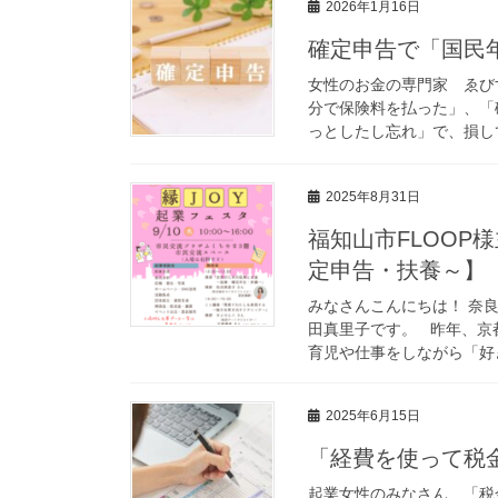
2026年1月16日
確定申告で「国民
女性のお金の専門家 ゑび
分で保険料を払った」、「
っとしたし忘れ」で、損して
2025年8月31日
福知山市FLOOP
定申告・扶養～】（
みなさんこんにちは！ 奈
田真里子です。 昨年、京
育児や仕事をしながら「好き
2025年6月15日
「経費を使って税
起業女性のみなさん、「税