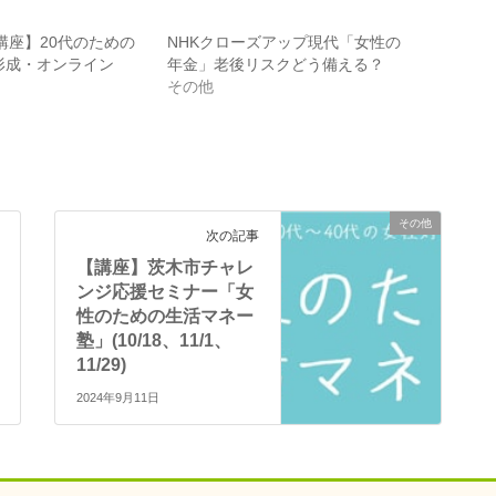
講座】20代のための
NHKクローズアップ現代「女性の
産形成・オンライン
年金」老後リスクどう備える？
その他
その他
次の記事
【講座】茨木市チャレ
ンジ応援セミナー「女
性のための生活マネー
塾」(10/18、11/1、
11/29)
2024年9月11日