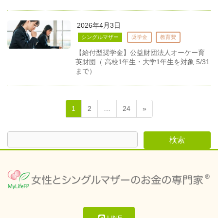
2026年4月3日
シングルマザー
奨学金
教育費
【給付型奨学金】公益財団法人オーケー育
英財団（ 高校1年生・大学1年生を対象 5/31
まで）
1
2
…
24
»
LINE