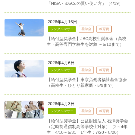
「NISA・iDeCoの賢い使い方」（4/19）
2026年4月16日
シングルマザー
奨学金
教育費
【給付型奨学金】JBC高校生奨学金（高校
生・高等専門学校生を対象 ～5/10まで）
2026年4月6日
シングルマザー
奨学金
教育費
【給付型奨学金】東京労働者福祉基金協会
（高校生・ひとり親家庭・5/9まで）
2026年4月3日
シングルマザー
奨学金
教育費
【給付型奨学金】公益財団法人 石澤奨学会
（定時制通信制高等学校生対象）（2～4年
生：4/10～5/31 1年生：7/20～8/20）