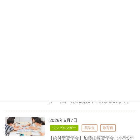
【講座】岸和田市ここからKit主催「ひとり
親のためのマネー講座」（6/14対面）
2026年5月12日
シングルマザー
奨学金
教育費
【給付型奨学金】一般財団法人あしなが育
英会（現在高校・高専在学生を対象 5/20ま
で）
2026年5月7日
シングルマザー
奨学金
教育費
【給付型奨学金】公益財団法人 電通育英
会 （国・公立高校3年生対象 6/30まで）
2026年5月7日
シングルマザー
奨学金
教育費
【給付型奨学金】加藤山崎奨学金（小学5年