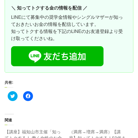
＼ 知ってトクする金の情報を配信 ／
LINEにて募集中の奨学金情報やシングルマザーが知っ
ておきたいお金の情報を配信しています。
知ってトクする情報を下記のLINEのお友達登録より受
け取ってくださいね。
共有:
ク
F
リ
a
ッ
c
ク
e
し
b
て
o
T
o
関連
w
k
i
で
t
共
【講座】福知山市主催「知っ
（満席→増席→満席）【講
t
有
てトクする！ 働く女性のお金
座】知ってトクする！50代ま