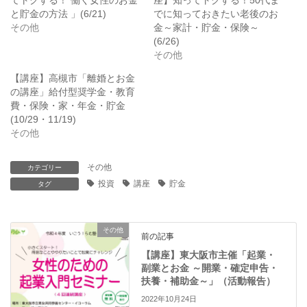
e
す
r
る
と貯金の方法 」(6/21)
でに知っておきたい老後のお
で
に
その他
金～家計・貯金・保険～
共
は
有
ク
(6/26)
(
リ
その他
新
ッ
し
ク
い
し
【講座】高槻市「離婚とお金
ウ
て
ィ
く
の講座」給付型奨学金・教育
ン
だ
費・保険・家・年金・貯金
ド
さ
ウ
い
(10/29・11/19)
で
(
その他
開
新
き
し
ま
い
す
ウ
その他
カテゴリー
)
ィ
ン
投資
講座
貯金
タグ
ド
ウ
で
開
き
その他
ま
前の記事
す
)
【講座】東大阪市主催「起業・
副業とお金 ～開業・確定申告・
扶養・補助金～」（活動報告）
2022年10月24日