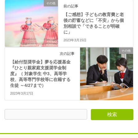
)
ィ
その他
ン
前の記事
ド
ウ
【ご感想】子どもの教育費と老
で
後の貯蓄などに「不安」から個
開
き
別相談で「できることが明確
ま
に」
す
)
2023年3月15日
その他
次の記事
【給付型奨学金】夢を応援基金
『ひとり親家庭支援奨学金制
度』（ ​対象学生 中3、高等学
校、高等専門学校等に在籍する
生徒 ～4/27まで）
2023年3月17日