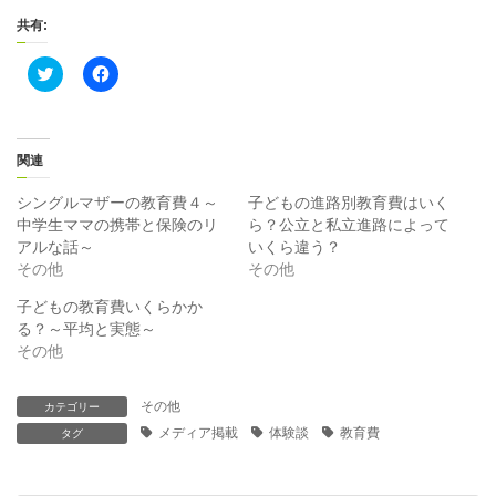
共有:
ク
F
リ
a
ッ
c
ク
e
し
b
て
o
T
o
関連
w
k
i
で
t
共
シングルマザーの教育費４～
子どもの進路別教育費はいく
t
有
中学生ママの携帯と保険のリ
ら？公立と私立進路によって
e
す
r
る
アルな話～
いくら違う？
で
に
その他
その他
共
は
有
ク
(
リ
子どもの教育費いくらかか
新
ッ
る？～平均と実態～
し
ク
い
し
その他
ウ
て
ィ
く
ン
だ
ド
さ
その他
カテゴリー
ウ
い
で
(
メディア掲載
体験談
教育費
タグ
開
新
き
し
ま
い
す
ウ