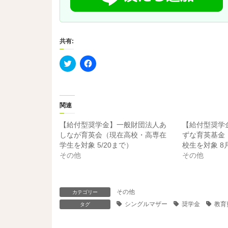
共有:
ク
F
リ
a
ッ
c
ク
e
し
b
て
o
T
o
関連
w
k
i
で
t
共
【給付型奨学金】一般財団法人あ
【給付型奨学
t
有
e
す
しなが育英会（現在高校・高専在
ずな育英基金
r
る
学生を対象 5/20まで）
校生を対象 8
で
に
共
は
その他
その他
有
ク
(
リ
新
ッ
し
ク
い
し
その他
カテゴリー
ウ
て
ィ
く
シングルマザー
奨学金
教育
タグ
ン
だ
ド
さ
ウ
い
で
(