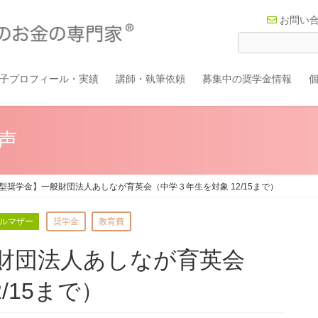
お問い
子プロフィール・実績
講師・執筆依頼
募集中の奨学金情報
声
型奨学金】一般財団法人あしなが育英会（中学３年生を対象 12/15まで）
ルマザー
奨学金
教育費
財団法人あしなが育英会
/15まで）