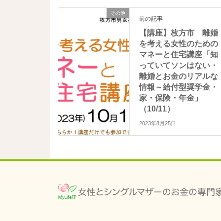
開
新
き
し
その他
ま
い
前の記事
す
ウ
)
ィ
【講座】枚方市 離婚
ン
を考える女性のための
ド
ウ
マネーと住宅講座「知
で
開
っていてソンはない・
き
ま
離婚とお金のリアルな
す
情報～給付型奨学金・
)
家・保険・年金」
（10/11）
2023年8月25日