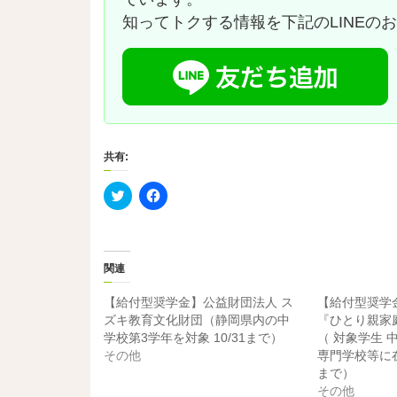
知ってトクする情報を下記のLINEの
共有:
ク
F
リ
a
ッ
c
ク
e
し
b
て
o
T
o
関連
w
k
i
で
t
共
【給付型奨学金】公益財団法人 ス
【給付型奨学
t
有
e
す
ズキ教育文化財団（静岡県内の中
『ひとり親家
r
る
学校第3学年を対象 10/31まで）
（ ​対象学生
で
に
共
は
その他
専門学校等に在
有
ク
まで）
(
リ
新
ッ
その他