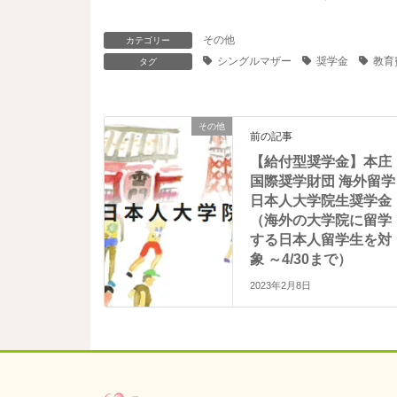
し
ク
い
し
ウ
て
ィ
く
その他
カテゴリー
ン
だ
ド
さ
シングルマザー
奨学金
教育
タグ
ウ
い
で
(
開
新
き
し
ま
い
その他
す
ウ
前の記事
)
ィ
ン
【給付型奨学金】本庄
ド
ウ
国際奨学財団 海外留学
で
開
日本人大学院生奨学金
き
（海外の大学院に留学
ま
す
する日本人留学生を対
)
象 ～4/30まで）
2023年2月8日