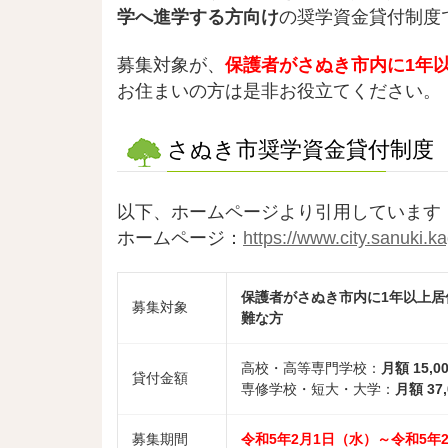
学へ進学する方向け
の奨学資金貸付制度
募集対象が、
保護者がさぬき市内に1年
お住まいの方は是非お役立てください。
さぬき市奨学資金貸付制度
以下、ホームページより引用しています
ホームページ：
https://www.city.sanuki.k
保護者がさぬき市内に1年以上
募集対象
難な方
高校・高等専門学校：
月額 15,0
貸付金額
専修学校・短大・大学：
月額 37
募集期間
令和5年2月1日（水）～令和5年