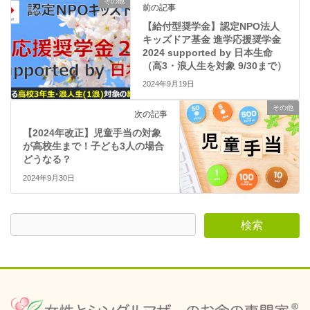
その他
ン
前の記事
ド
ウ
【給付型奨学金】認定NPO法人
で
キッズドア基金 進学応援奨学金
開
き
2024 supported by 日本生命
ま
（高3・浪人生を対象 9/30まで）
す
)
2024年9月19日
その他
次の記事
【2024年改正】児童手当の対象
が高校生まで！子ども3人の場合
どうなる？
2024年9月30日