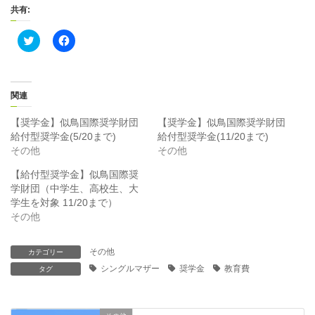
共有:
ク
F
リ
a
ッ
c
ク
e
し
b
て
o
T
o
関連
w
k
i
で
t
共
【奨学金】似鳥国際奨学財団
【奨学金】似鳥国際奨学財団
t
有
給付型奨学金(5/20まで)
給付型奨学金(11/20まで)
e
す
r
る
その他
その他
で
に
共
は
【給付型奨学金】似鳥国際奨
有
ク
(
リ
学財団（中学生、高校生、大
新
ッ
学生を対象 11/20まで）
し
ク
い
し
その他
ウ
て
ィ
く
ン
だ
ド
さ
その他
カテゴリー
ウ
い
で
(
シングルマザー
奨学金
教育費
タグ
開
新
き
し
ま
い
す
ウ
)
ィ