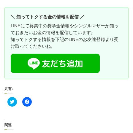
＼ 知ってトクする金の情報を配信 ／
LINEにて募集中の奨学金情報やシングルマザーが知っ
ておきたいお金の情報を配信しています。
知ってトクする情報を下記のLINEのお友達登録より受
け取ってくださいね。
共有:
ク
F
リ
a
ッ
c
ク
e
し
b
て
o
T
o
関連
w
k
i
で