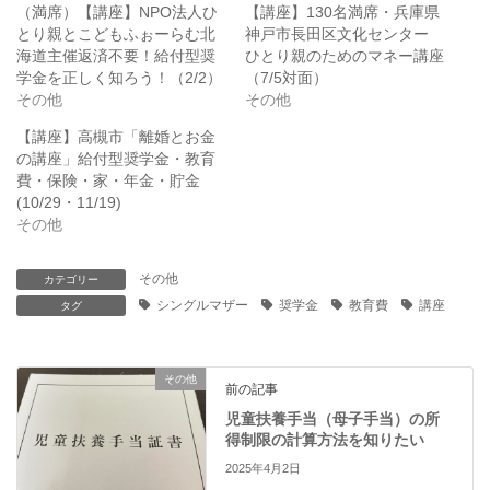
t
共
（満席）【講座】NPO法人ひ
【講座】130名満席・兵庫県
t
有
とり親とこどもふぉーらむ北
神戸市長田区文化センター
e
す
r
る
海道主催返済不要！給付型奨
ひとり親のためのマネー講座
で
に
学金を正しく知ろう！（2/2）
（7/5対面）
共
は
有
ク
その他
その他
(
リ
新
ッ
【講座】高槻市「離婚とお金
し
ク
い
し
の講座」給付型奨学金・教育
ウ
て
ィ
く
費・保険・家・年金・貯金
ン
だ
(10/29・11/19)
ド
さ
ウ
い
その他
で
(
開
新
き
し
ま
い
その他
カテゴリー
す
ウ
シングルマザー
奨学金
教育費
講座
)
ィ
タグ
ン
ド
ウ
で
開
その他
前の記事
き
ま
児童扶養手当（母子手当）の所
す
)
得制限の計算方法を知りたい
2025年4月2日