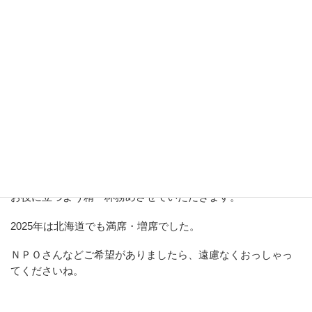
TEL 03-3263-3451
合わせ
公式ホームページについてはこちら
必要な方に届きましたら幸いです。
今までは「離婚前後のお金のはなし」をオンラインでお届け
していましたが、今回は主催のはあとさんにお願いしてくだ
さった方のお陰で「奨学金」を「リアル」の講座でお届けし
ます。
お役に立つよう精一杯務めさせていただきます。
2025年は北海道でも満席・増席でした。
ＮＰＯさんなどご希望がありましたら、遠慮なくおっしゃっ
てくださいね。