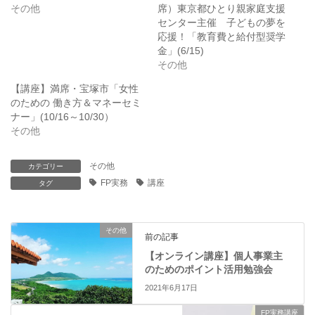
t
有
その他
席）東京都ひとり親家庭支援
e
す
r
る
センター主催 子どもの夢を
で
に
応援！「教育費と給付型奨学
共
は
有
ク
金」(6/15)
(
リ
その他
新
ッ
し
ク
い
し
【講座】満席・宝塚市「女性
ウ
て
ィ
く
のための 働き方＆マネーセミ
ン
だ
ナー」(10/16～10/30）
ド
さ
ウ
い
その他
で
(
開
新
き
し
ま
い
その他
カテゴリー
す
ウ
FP実務
講座
)
ィ
タグ
ン
ド
ウ
で
開
その他
前の記事
き
ま
【オンライン講座】個人事業主
す
)
のためのポイント活用勉強会
2021年6月17日
FP実務講座