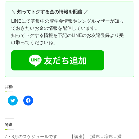
＼ 知ってトクする金の情報を配信 ／
LINEにて募集中の奨学金情報やシングルマザーが知っ
ておきたいお金の情報を配信しています。
知ってトクする情報を下記のLINEのお友達登録より受
け取ってくださいね。
共有:
ク
F
リ
a
ッ
c
ク
e
し
b
て
o
T
o
関連
w
k
i
で
t
共
7・8月のスケジュールです
【講座】（満席→増席→満