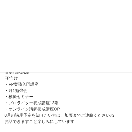
7月 オンライン講座
——————
・7月2日グルコン（限定）
・7月4日「投資」満席
・7月7日「投資」満席
・7月10日「奨学金」満席
・7月11日AM／PM「奨学金」満席
・7月15日「起業とお金と節税対策」 ★
・7月18日「投資」 ★
・7月25日「起業とお金と節税対策」 (限定)
・7月31日「投資」 (限定)
個別相談満席
FP向け
・FP実務入門講座
・月1勉強会
・模擬セミナー
・プロライター養成講座13期
・オンライン講師養成講座OP
8月の講座予定を知りたい方は、加藤までご連絡くださいね
お話できますこと楽しみにしています