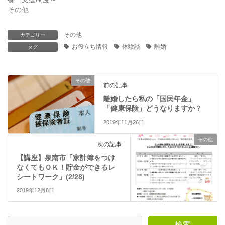
し
ク
い
し
その他
ウ
て
ィ
く
ン
だ
ド
さ
その他
カテゴリー
ウ
い
で
(
お役立ち情報
体験談
離婚
タグ
開
新
き
し
ま
い
す
ウ
)
ィ
その他
ン
前の記事
ド
ウ
離婚したら私の「国民年金」
で
「健康保険」どうなりますか？
開
き
2019年11月26日
ま
す
)
その他
次の記事
【講座】泉南市「家計簿をつけ
なくてもＯＫ！貯金ができるレ
シートワーク」(2/28)
2019年12月8日