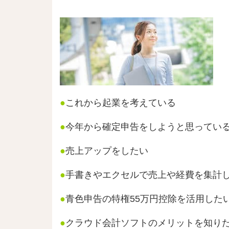
●
これから起業を考えている
●
今年から確定申告をしようと思ってい
●
売上アップをしたい
●
手書きやエクセルで売上や経費を集計
●
青色申告の特権55万円控除を活用した
●
クラウド会計ソフトのメリットを知り