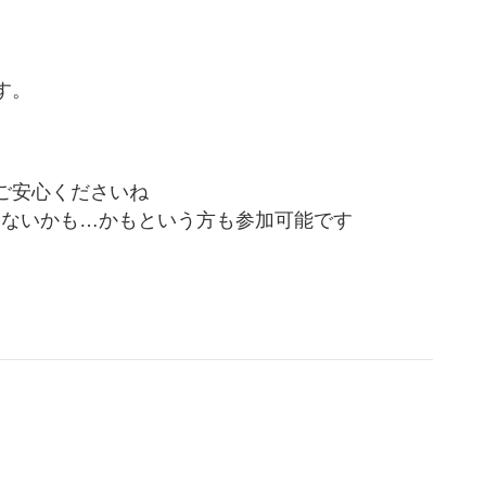
す。
ご安心くださいね
いないかも…かもという方も参加可能です
。