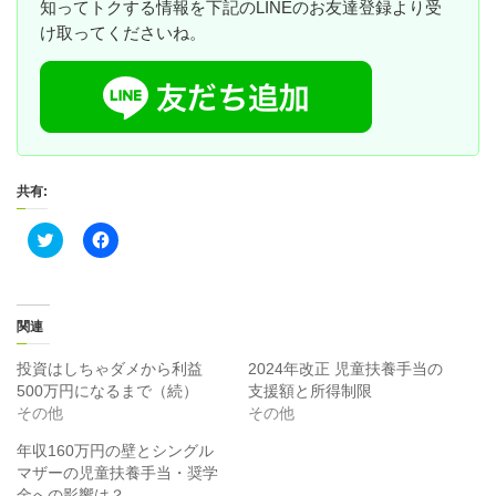
知ってトクする情報を下記のLINEのお友達登録より受
け取ってくださいね。
共有:
ク
F
リ
a
ッ
c
ク
e
し
b
て
o
T
o
関連
w
k
i
で
t
共
投資はしちゃダメから利益
2024年改正 児童扶養手当の
t
有
500万円になるまで（続）
支援額と所得制限
e
す
r
る
その他
その他
で
に
共
は
年収160万円の壁とシングル
有
ク
(
リ
マザーの児童扶養手当・奨学
新
ッ
金への影響は？
し
ク