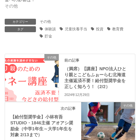
い
し
その他
ウ
て
ィ
く
ン
だ
ド
さ
その他
カテゴリー
ウ
い
で
(
体験談
児童扶養手当
投資
教育費
タグ
開
新
き
し
貯金
ま
い
す
ウ
)
ィ
ン
ド
その他
ウ
前の記事
で
開
（満席）【講座】NPO法人ひと
き
り親とこどもふぉーらむ北海道
ま
主催返済不要！給付型奨学金を
す
)
正しく知ろう！（2/2）
2024年12月29日
その他
次の記事
【給付型奨学金】小林有吾
STUDIO・1846主催 アオアシ奨
励金（中学1年生～大学1年生を
対象 2/13まで）