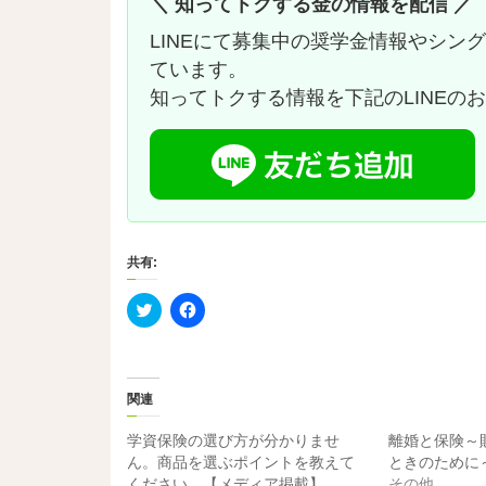
＼ 知ってトクする金の情報を配信 ／
LINEにて募集中の奨学金情報やシン
ています。
知ってトクする情報を下記のLINEの
共有:
ク
F
リ
a
ッ
c
ク
e
し
b
て
o
T
o
関連
w
k
i
で
t
共
学資保険の選び方が分かりませ
離婚と保険～
t
有
e
す
ん。商品を選ぶポイントを教えて
ときのために
r
る
ください。【メディア掲載】
その他