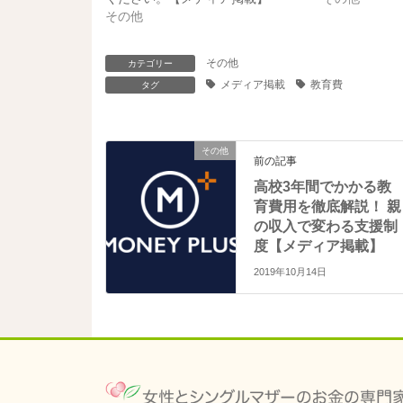
で
に
共
は
その他
有
ク
(
リ
新
ッ
し
ク
その他
カテゴリー
い
し
ウ
て
メディア掲載
教育費
タグ
ィ
く
ン
だ
ド
さ
ウ
い
で
(
その他
開
新
前の記事
き
し
ま
い
高校3年間でかかる教
す
ウ
)
ィ
育費用を徹底解説！ 親
ン
ド
の収入で変わる支援制
ウ
度【メディア掲載】
で
開
き
2019年10月14日
ま
す
)