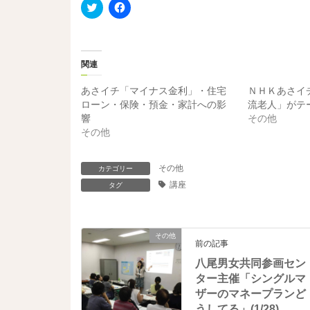
ク
F
リ
a
ッ
c
ク
e
し
b
て
o
T
o
関連
w
k
i
で
t
共
あさイチ「マイナス金利」・住宅
ＮＨＫあさイ
t
有
e
す
ローン・保険・預金・家計への影
流老人」がテ
r
る
響
その他
で
に
共
は
その他
有
ク
(
リ
新
ッ
し
ク
その他
カテゴリー
い
し
ウ
て
講座
タグ
ィ
く
ン
だ
ド
さ
ウ
い
で
(
その他
開
新
前の記事
き
し
ま
い
八尾男女共同参画セン
す
ウ
)
ィ
ター主催「シングルマ
ン
ド
ザーのマネープランど
ウ
うしてる」(1/28)