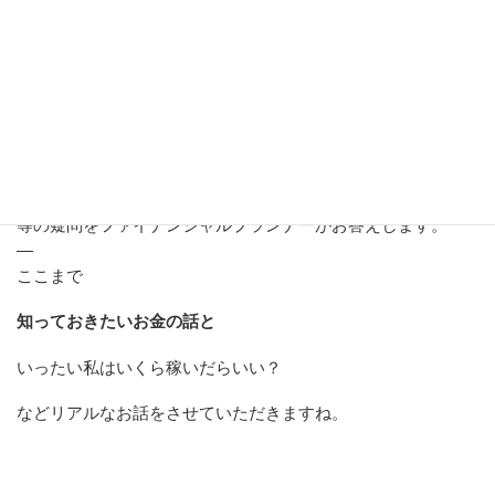
働いた給料のうち手取りはいくらになるのか
税金がどれだけ課税されるのか
保険や年金についてはどうなるのか
配偶者の扶養範囲内で働くにはどのようにすればいいのか
等の疑問をファイナンシャルプランナーがお答えします。
—
ここまで
知っておきたいお金の話と
いったい私はいくら稼いだらいい？
などリアルなお話をさせていただきますね。