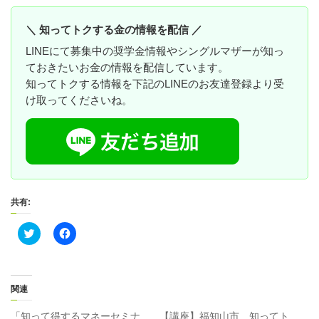
＼ 知ってトクする金の情報を配信 ／
LINEにて募集中の奨学金情報やシングルマザーが知っ
ておきたいお金の情報を配信しています。
知ってトクする情報を下記のLINEのお友達登録より受
け取ってくださいね。
共有:
ク
F
リ
a
ッ
c
ク
e
し
b
て
o
T
o
関連
w
k
i
で
t
共
「知って得するマネーセミナ
【講座】福知山市 知ってト