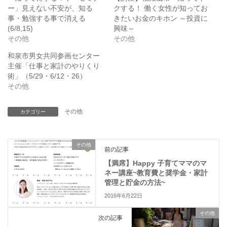
t
有
ー」見えない不安が、知る
クする！ 働く女性が知ってお
e
す
r
る
事・勉強する事で消える
きたいお金のキホン ～投資に
で
に
(6/8,15)
興味～
共
は
有
ク
その他
その他
(
リ
新
ッ
和泉市男女共同参画センター
し
ク
い
し
主催「仕事と家計のやりくり
ウ
て
ィ
く
術」（5/29・6/12・26）
ン
だ
その他
ド
さ
ウ
い
で
(
開
新
その他
カテゴリー
き
し
ま
い
す
ウ
)
ィ
ン
その他
ド
前の記事
ウ
で
【満席】Happy 子育てママのマ
開
ネー講座~教育費と奨学金・家計
き
ま
管理と貯金の方法~
す
)
2016年6月22日
その他
次の記事