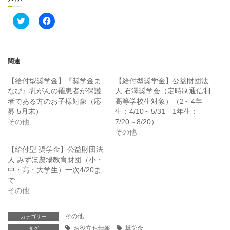
ク
F
リ
a
ッ
c
ク
e
し
b
て
o
T
o
関連
w
k
i
で
t
共
【給付型奨学金】『奨学金ま
【給付型奨学金】公益財団法
t
有
なび』乳がんの罹患者が保護
人 石澤奨学会（定時制通信制
e
す
r
る
者である方のお子様対象（応
高等学校生対象）（2～4年
で
に
募 5月末）
生：4/10～5/31 1年生：
共
は
有
ク
その他
7/20～8/20）
(
リ
その他
新
ッ
し
ク
い
し
【給付型 奨学金】公益財団法
ウ
て
ィ
く
人 みずほ農場教育財団（小・
ン
だ
中・高・大学生）一次4/20ま
ド
さ
ウ
い
で
で
(
その他
開
新
き
し
ま
い
す
ウ
その他
カテゴリー
)
ィ
ン
お役立ち情報
奨学金
タグ