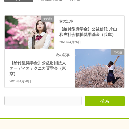
ド
ウ
で
開
き
その他
ま
前の記事
す
)
【給付型奨学金】公益信託 片山
和夫社会福祉奨学基金（兵庫）
2020年4月26日
その他
次の記事
【給付型奨学金】公益財団法人
オーディオテクニカ奨学会（東
京）
2020年4月28日