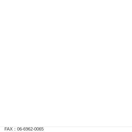
（4）収入証明書（源泉徴収、確定申告のコピー、市町村の発
行する所得証明など）
※（2）（3）は学校へ発行依頼をして下さい
※一次選考通過者は、追加書類（診断書、又は死亡診断書）
の提出が必要（いずれもコピー可）
申請は応募者個人でお願いします（学校経由での申請ではあ
りません）
■
募集締切り
2020月6月15日（応募書類必着）
■
提出先及びお問合せ先
〒538-0043 大阪市鶴見区今津南2丁目6番3号
認定NPO法人J.POSH事務局 奨学金まなび係
TEL：06-6962-5071
FAX：06-6962-0065