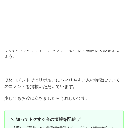
何年たっても返済が終わらず、借金地獄に陥ることもありま
す。
国民生活センターへの相談件数はこの10年で約3倍にもなって
います。
リボ払いのメリット、デメリットを正しく理解しておきまし
ょう。
取材コメントではリボ払いにハマりやすい人の特徴について
のコメントを掲載いただいています。
少しでもお役に立ちましたらうれしいです。
＼ 知ってトクする金の情報を配信 ／
LINEにて募集中の奨学金情報やシングルマザーが知っ