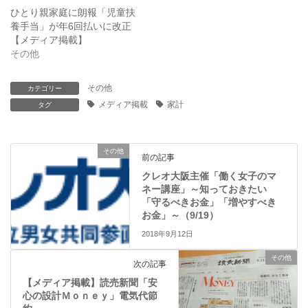
有
ク
(
リ
ひとり親家庭に朗報「児童扶
新
ッ
養手当」が年6回払いに改正
し
ク
い
し
【メディア掲載】
ウ
て
ィ
く
その他
ン
だ
ド
さ
ウ
い
で
(
その他
カテゴリー
開
新
メディア掲載
家計
き
タグ
し
ま
い
す
ウ
)
ィ
ン
ド
その他
前の記事
ウ
で
クレオ大阪主催「働く女子のマ
開
き
ネー講座」～知っておきたい
ま
「守るべきお金」「増やすべき
す
)
お金」～（9/19）
2018年9月12日
その他
次の記事
【メディア掲載】読売新聞「安
心の設計Ｍｏｎｅｙ」電気代節