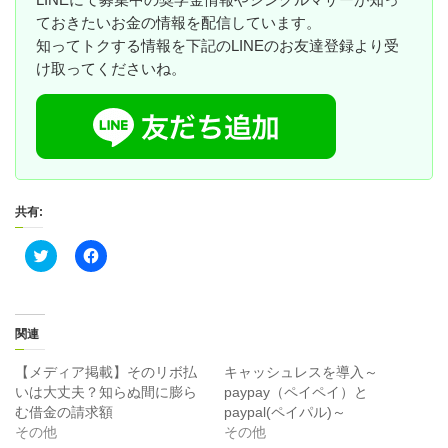
ておきたいお金の情報を配信しています。
知ってトクする情報を下記のLINEのお友達登録より受
け取ってくださいね。
共有:
ク
F
リ
a
ッ
c
ク
e
し
b
て
o
T
o
関連
w
k
i
で
t
共
【メディア掲載】そのリボ払
キャッシュレスを導入～
t
有
いは大丈夫？知らぬ間に膨ら
paypay（ペイペイ）と
e
す
r
る
む借金の請求額
paypal(ペイパル)～
で
に
その他
その他
共
は