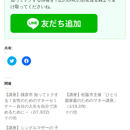
け取ってくださいね。
共有:
ク
F
リ
a
ッ
c
ク
e
し
b
て
o
T
o
関連
w
k
i
で
t
共
【講座】橿原市 知ってトクす
【講座】松阪市主催「ひとり
t
有
る！女性のためのマネーセミ
親家庭のためのマネー講座」
e
す
r
る
ナー～自分の人生を自分で決
（1/19,2/9)
で
に
めるために～（2/7,3/22)
その他
共
は
有
ク
その他
(
リ
新
ッ
【講座】シングルマザーの 子
し
ク