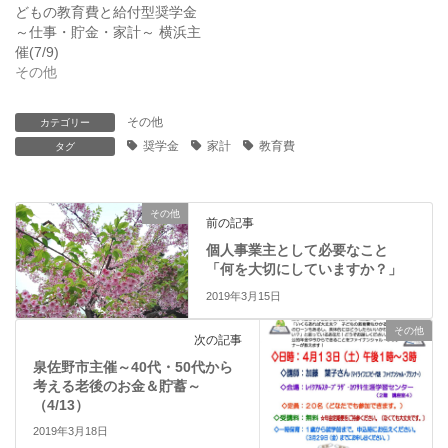
い
し
どもの教育費と給付型奨学金
ウ
て
ィ
く
～仕事・貯金・家計～ 横浜主
ン
だ
催(7/9)
ド
さ
ウ
い
その他
で
(
開
新
き
し
ま
い
その他
カテゴリー
す
ウ
奨学金
家計
教育費
)
ィ
タグ
ン
ド
ウ
で
開
その他
前の記事
き
ま
個人事業主として必要なこと
す
)
「何を大切にしていますか？」
2019年3月15日
その他
次の記事
泉佐野市主催～40代・50代から
考える老後のお金＆貯蓄～
（4/13）
2019年3月18日