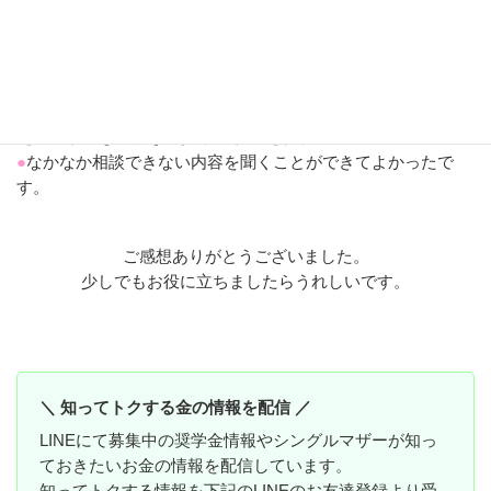
●
わかっているようでわかっていなかったのでもう一度見直し
て前向きに生きていきたいと思います。
●
同じシングルマザーの先生から具体的に教えていただき、と
てもよくわかりました。ありがとうございました。奨学金や
制度を利用し、目的をもって貯金することで子供の夢をかな
える事ができるかなと少し光が見えました。
●
なかなか相談できない内容を聞くことができてよかったで
す。
ご感想ありがとうございました。
少しでもお役に立ちましたらうれしいです。
＼ 知ってトクする金の情報を配信 ／
LINEにて募集中の奨学金情報やシングルマザーが知っ
ておきたいお金の情報を配信しています。
知ってトクする情報を下記のLINEのお友達登録より受