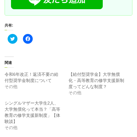
共有:
ク
F
リ
a
ッ
c
ク
e
し
b
て
o
T
o
関連
w
k
i
で
t
共
令和6年改正！返済不要の給
【給付型奨学金】大学無償
t
有
付型奨学金制度について
化・高等教育の修学支援新制
e
す
r
る
その他
度ってどんな制度？
で
に
その他
共
は
有
ク
(
リ
シングルマザー大学生2人、
新
ッ
大学無償化って本当？「高等
し
ク
い
し
教育の修学支援新制度」【体
ウ
て
ィ
く
験談】
ン
だ
その他
ド
さ
ウ
い