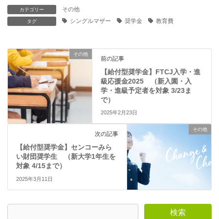
で
(
開
新
その他
カテゴリー
き
し
ま
い
シングルマザー
奨学金
教育費
タグ
す
ウ
)
ィ
ン
ド
ウ
その他
で
前の記事
開
き
【給付型奨学金】FTCJ入学・進
ま
級応援金2025 （新入園・入
す
)
学・進級予定者を対象 3/23ま
で）
2025年2月23日
その他
次の記事
【給付型奨学金】センコーみら
い財団奨学生 （新大学1年生を
対象 4/15まで）
2025年3月11日