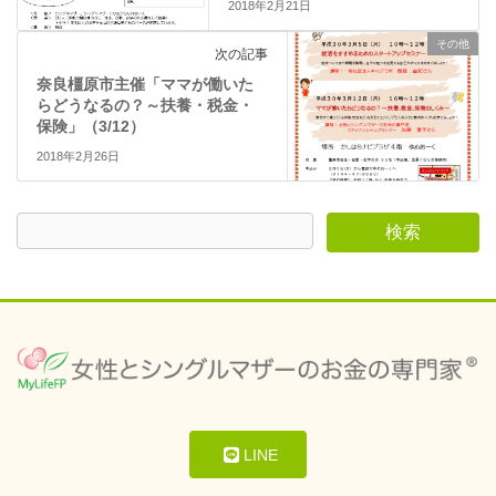
ウ
2018年2月21日
で
開
き
その他
次の記事
ま
す
奈良橿原市主催「ママが働いた
)
らどうなるの？～扶養・税金・
保険」（3/12）
2018年2月26日
LINE