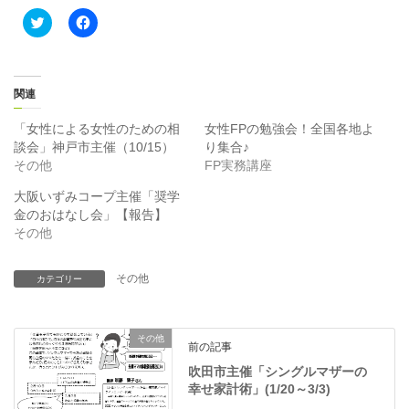
ク
F
リ
a
ッ
c
ク
e
し
b
て
o
T
o
関連
w
k
i
で
t
共
「女性による女性のための相
女性FPの勉強会！全国各地よ
t
有
談会」神戸市主催（10/15）
り集合♪
e
す
r
る
その他
FP実務講座
で
に
共
は
大阪いずみコープ主催「奨学
有
ク
(
リ
金のおはなし会」【報告】
新
ッ
その他
し
ク
い
し
ウ
て
ィ
く
その他
ン
だ
カテゴリー
ド
さ
ウ
い
で
(
開
新
き
し
その他
前の記事
ま
い
す
ウ
吹田市主催「シングルマザーの
)
ィ
ン
幸せ家計術」(1/20～3/3)
ド