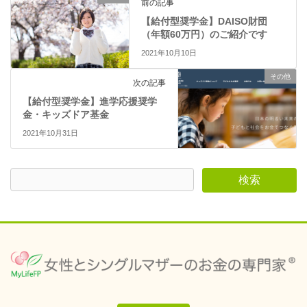
で
前の記事
開
き
【給付型奨学金】DAISO財団
ま
（年額60万円）のご紹介です
す
)
2021年10月10日
その他
次の記事
【給付型奨学金】進学応援奨学
金・キッズドア基金
2021年10月31日