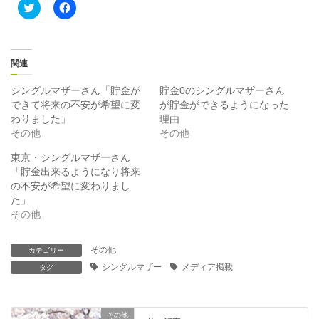
ク
F
リ
a
ッ
c
ク
e
し
b
て
o
T
o
関連
w
k
i
で
t
共
シングルマザーさん「貯金が
貯金0のシングルマザーさん
t
有
できて将来の不安が希望に変
が貯金ができるようになった
e
す
r
る
わりました」
理由
で
に
その他
その他
共
は
有
ク
(
リ
東京・シングルマザーさん
新
ッ
「貯金出来るようになり将来
し
ク
い
し
の不安が希望に変わりまし
ウ
て
ィ
く
た」
ン
だ
その他
ド
さ
ウ
い
で
(
開
新
その他
カテゴリー
き
し
ま
い
シングルマザー
メディア掲載
タグ
す
ウ
)
ィ
ン
ド
ウ
その他