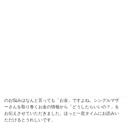
主な内容
・シングルマザーの世帯数、平均年収、平均貯金額は？
・教育費、老後資金…シングルマザーはいくら貯金しておく
べき？
・母子家庭を助けてくれる制度
・７ステップで解説！ シングルマザーの効率的な貯金術
ひとりで子育てと仕事をがんばっているシングルマザーさん
のお悩みはなんと言っても「お金」ですよね。シングルマザ
ーさんを取り巻くお金の情報から「どうしたらいいの？」を
お伝えさせていただきました。ほっと一息タイムにお読みい
ただけるとうれしいです。