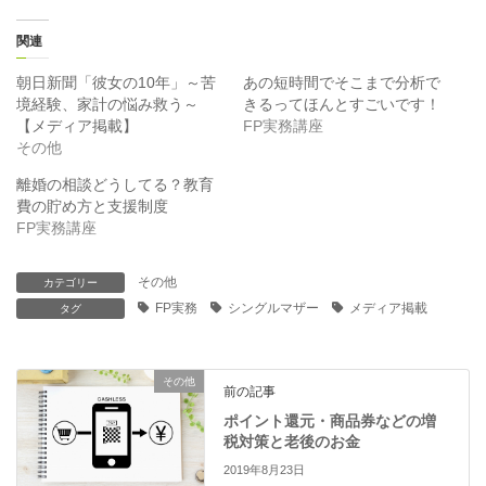
し
b
て
o
T
o
関連
w
k
i
で
t
共
朝日新聞「彼女の10年」～苦
あの短時間でそこまで分析で
t
有
境経験、家計の悩み救う～
きるってほんとすごいです！
e
す
r
る
【メディア掲載】
FP実務講座
で
に
その他
共
は
有
ク
(
リ
離婚の相談どうしてる？教育
新
ッ
費の貯め方と支援制度
し
ク
い
し
FP実務講座
ウ
て
ィ
く
ン
だ
ド
さ
その他
カテゴリー
ウ
い
で
(
FP実務
シングルマザー
メディア掲載
タグ
開
新
き
し
ま
い
す
ウ
)
ィ
その他
ン
前の記事
ド
ウ
ポイント還元・商品券などの増
で
税対策と老後のお金
開
き
2019年8月23日
ま