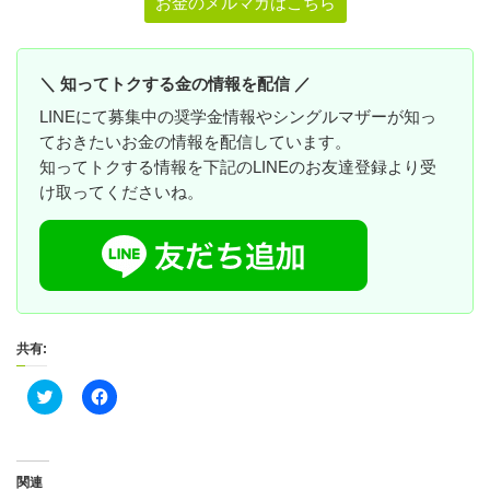
お金のメルマガはこちら
＼ 知ってトクする金の情報を配信 ／
LINEにて募集中の奨学金情報やシングルマザーが知っ
ておきたいお金の情報を配信しています。
知ってトクする情報を下記のLINEのお友達登録より受
け取ってくださいね。
共有:
ク
F
リ
a
ッ
c
ク
e
し
b
て
o
T
o
関連