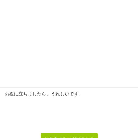
善は急げ♪ですね
固定電話も必要なければ解約しましょう。
通信費と言えば、スマホ以外にも色々ありますが
私は固定電話を長年利用していません。
それでも、不自由することはないです^^
お役に立ちましたら、うれしいです。