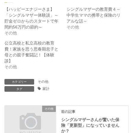
w
k
i
で
t
共
【ハッピーエナジーさま】
シングルマザーの教育費４～
t
有
「シングルマザー体験談」～
中学生ママの携帯と保険のリ
e
す
r
る
貯金ゼロからのスタートで年
アルな話～
で
に
間約56万円の節約～
その他
共
は
有
ク
その他
(
リ
新
ッ
公立高校と私立高校の教育
し
ク
い
し
費！家族を思う思春期息子と
ウ
て
ィ
く
母との親子奮闘記！【体験
ン
だ
談】
ド
さ
ウ
い
その他
で
(
開
新
き
し
ま
い
その他
カテゴリー
す
ウ
家計
)
ィ
タグ
ン
ド
ウ
で
開
その他
前の記事
き
ま
シングルマザーさんが驚いた保
す
)
険「更新型」になっていません
か？