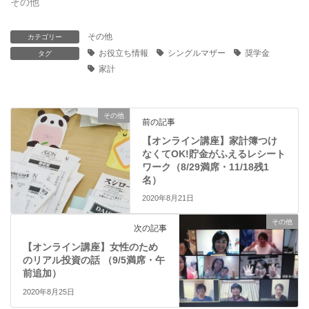
その他
ウ
て
ィ
く
ン
だ
ド
さ
その他
カテゴリー
ウ
い
で
(
お役立ち情報
シングルマザー
奨学金
タグ
開
新
き
し
家計
ま
い
す
ウ
)
ィ
ン
ド
その他
ウ
前の記事
で
開
【オンライン講座】家計簿つけ
き
なくてOK!貯金がふえるレシート
ま
ワーク（8/29満席・11/18残1
す
)
名）
2020年8月21日
その他
次の記事
【オンライン講座】女性のため
のリアル投資の話 （9/5満席・午
前追加）
2020年8月25日