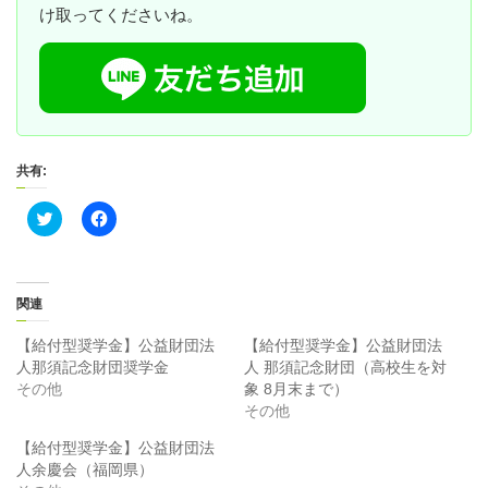
け取ってくださいね。
共有:
ク
F
リ
a
ッ
c
ク
e
し
b
て
o
T
o
関連
w
k
i
で
t
共
【給付型奨学金】公益財団法
【給付型奨学金】公益財団法
t
有
人那須記念財団奨学金
人 那須記念財団（高校生を対
e
す
r
る
その他
象 8月末まで）
で
に
その他
共
は
有
ク
(
リ
【給付型奨学金】公益財団法
新
ッ
人余慶会（福岡県）
し
ク
い
し