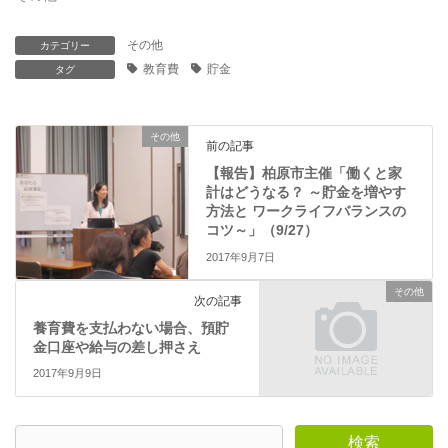
で
(
開
新
き
し
ま
い
その他
カテゴリー
す
ウ
教育費
貯金
)
ィ
タグ
ン
ド
ウ
で
開
その他
前の記事
き
ま
【報告】柏原市主催「働くと家
す
)
計はどうなる？ ～貯金を増やす
方法と ワークライフバランスの
コツ～」（9/27）
2017年9月7日
その他
次の記事
養育費を支払わない場合、預貯
金口座や給与の差し押さえ
2017年9月9日