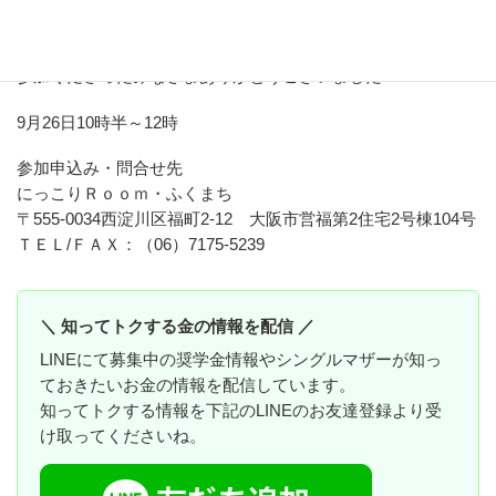
方法～
かわいいお子さまに癒されました
参加くださったみなさまありがとうございました
9月26日10時半～12時
参加申込み・問合せ先
にっこりＲｏｏｍ・ふくまち
〒555-0034西淀川区福町2-12 大阪市営福第2住宅2号棟104号
ＴＥＬ/ＦＡＸ：（06）7175-5239
＼ 知ってトクする金の情報を配信 ／
LINEにて募集中の奨学金情報やシングルマザーが知っ
ておきたいお金の情報を配信しています。
知ってトクする情報を下記のLINEのお友達登録より受
け取ってくださいね。