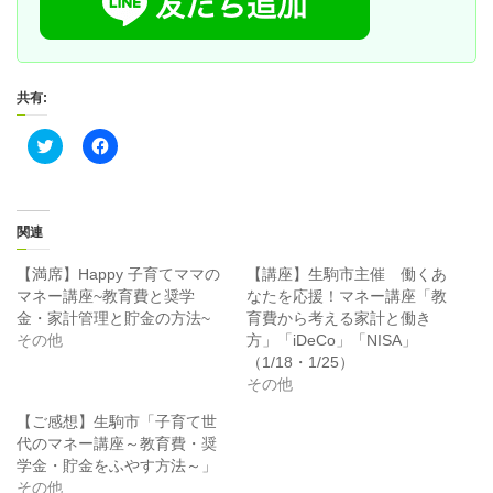
共有:
ク
F
リ
a
ッ
c
ク
e
し
b
て
o
T
o
関連
w
k
i
で
t
共
【満席】Happy 子育てママの
【講座】生駒市主催 働くあ
t
有
マネー講座~教育費と奨学
なたを応援！マネー講座「教
e
す
r
る
金・家計管理と貯金の方法~
育費から考える家計と働き
で
に
その他
方」「iDeCo」「NISA」
共
は
有
ク
（1/18・1/25）
(
リ
その他
新
ッ
し
ク
い
し
【ご感想】生駒市「子育て世
ウ
て
ィ
く
代のマネー講座～教育費・奨
ン
だ
学金・貯金をふやす方法～」
ド
さ
ウ
い
その他