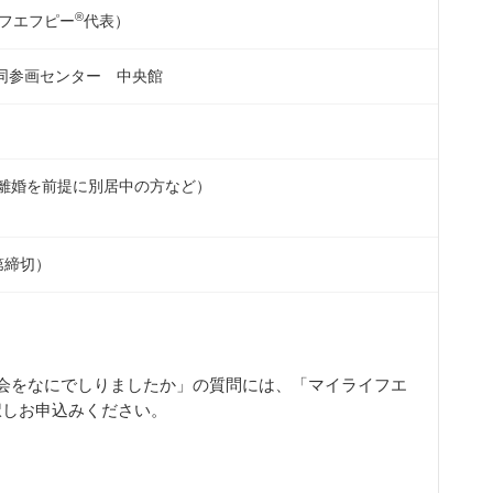
®
フエフピー
代表）
同参画センター 中央館
離婚を前提に別居中の方など）
第締切）
会をなにでしりましたか」の質問には、「マイライフエ
択しお申込みください。