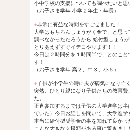
小中学校の支援についても調べたいと思
（
お子さま学年 小学２年生・年長
）
●
非常に有益な時間をすごせました！
大学はもちろんしょうがく金で、と思っ
調べなかっただろうから 給付型しょう
とりあえずすぐイデコやります！！
今日は２時間分を１時間半で、とのこと
す！
（
お子さま学年 高２、中３、小６
）
●
子供が小学生の時に夫が病気になり亡
突然、ひとり親になり子供たちの教育費
た。
正直参加するまでは子供の大学進学は半
ていた）今日お話しを聞いて、大学進学
本当に給付型奨学金の事を知れて良かっ
こんな大きな支援額がある事に驚きまし