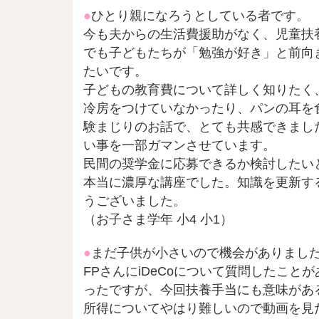
●
ひとり親になろうとしている者です。
今も夫からの生活費援助がなく、児童扶
でも子どもたちが「勉強が好き」と前向
たいです。
子どもの教育費について詳しく知りたく
冷房をつけていなかったり、パンの耳を
験まじりのお話で、とても共感できまし
い事を一部ガマンさせています。
民間の奨学金に応募できるか検討したい
本当に濃厚な講座でした。
知識を更新す
うございました。
（
お子さま学年 小4 小1
）
●
まだ子供が小さいので機会がありまし
FPさんにiDeCoについて質問したこ
ったですが、今回扶養手当にも意味があ
所得についてやはり難しいので動画を見