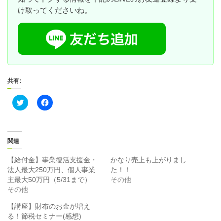
け取ってくださいね。
共有:
ク
F
リ
a
ッ
c
ク
e
し
b
て
o
T
o
関連
w
k
i
で
t
共
【給付金】事業復活支援金・
かなり売上も上がりまし
t
有
法人最大250万円、個人事業
た！！
e
す
r
る
主最大50万円（5/31まで）
その他
で
に
その他
共
は
有
ク
(
リ
【講座】財布のお金が増え
新
ッ
る！節税セミナー(感想)
し
ク