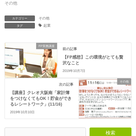
い
し
その他
ウ
て
ィ
く
ン
だ
ド
さ
その他
カテゴリー
ウ
い
で
(
起業
タグ
開
新
き
し
ま
い
す
ウ
)
ィ
FP実務講座
ン
前の記事
ド
ウ
【FP感想】この環境がとても贅
で
沢なこと
開
き
2019年10月7日
ま
す
)
その他
次の記事
【講座】クレオ大阪南「家計簿
をつけなくてもOK！貯金ができ
るレシートワーク」(11/16)
2019年10月10日