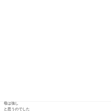
－－－－－－－－－－－－－－－－－－－－－－－－－－－
入学までに必要な金額合計 ６２万円
ちなみに
電車代：月１．５万円
健康診断書費用（息子の学校は各家庭で受診でした）：７０
００円
学校のクラブ：年１．２万円 バス代 毎日５００円
公立と私立の「入試代」「入学金」の差は大きいです
私立高校は、中学3年生にこの費用を準備しないといけないの
で余計大きいですよね。
それでも子どもの成長を楽しんでいる
シングルマザーさんのリアルな声を聞き
母は強し
と思うのでした