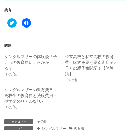
共有:
ク
F
リ
a
ッ
c
ク
e
し
b
て
o
T
o
関連
w
k
i
で
t
共
シングルマザーの体験談「子
公立高校と私立高校の教育
t
有
どもの教育費いくらかか
費！家族を思う思春期息子と
e
す
r
る
る？」
母との親子奮闘記！【体験
で
に
その他
談】
共
は
有
ク
その他
(
リ
新
ッ
シングルマザーの教育費５～
し
ク
い
し
高校生の教育費と受験費用・
ウ
て
ィ
く
奨学金のリアルな話～
ン
だ
その他
ド
さ
ウ
い
で
(
開
新
その他
カテゴリー
き
し
ま
い
シングルマザー
教育費
タグ