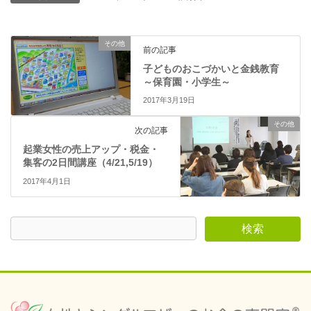
す
ウ
)
ィ
ン
ド
ウ
その他
で
前の記事
開
き
子どものおこづかいと金銭教育
ま
～保育園・小学生～
す
)
2017年3月19日
その他
次の記事
起業女性の売上アップ・税金・
集客の2日間講座（4/21,5/19）
2017年4月1日