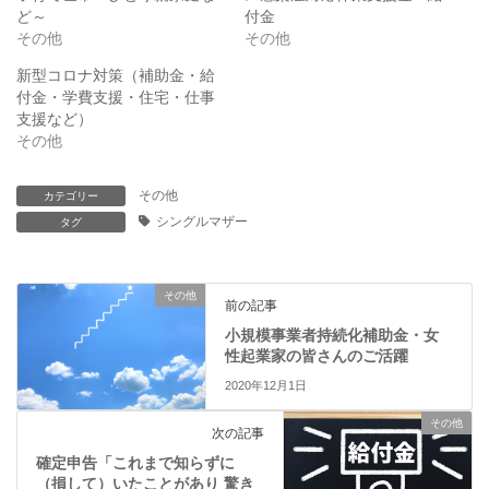
r
る
ど～
付金
で
に
その他
その他
共
は
有
ク
(
リ
新型コロナ対策（補助金・給
新
ッ
付金・学費支援・住宅・仕事
し
ク
い
し
支援など）
ウ
て
ィ
く
その他
ン
だ
ド
さ
ウ
い
で
(
その他
カテゴリー
開
新
シングルマザー
き
タグ
し
ま
い
す
ウ
)
ィ
ン
ド
その他
前の記事
ウ
で
小規模事業者持続化補助金・女
開
き
性起業家の皆さんのご活躍
ま
す
2020年12月1日
)
その他
次の記事
確定申告「これまで知らずに
（損して）いたことがあり 驚き