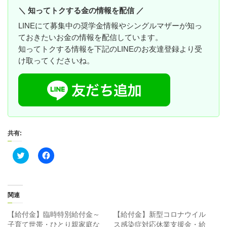
＼ 知ってトクする金の情報を配信 ／
LINEにて募集中の奨学金情報やシングルマザーが知っ
ておきたいお金の情報を配信しています。
知ってトクする情報を下記のLINEのお友達登録より受
け取ってくださいね。
共有:
ク
F
リ
a
ッ
c
ク
e
し
b
て
o
T
o
関連
w
k
i
で
t
共
【給付金】臨時特別給付金～
【給付金】新型コロナウイル
t
有
子育て世帯・ひとり親家庭な
ス感染症対応休業支援金・給
e
す