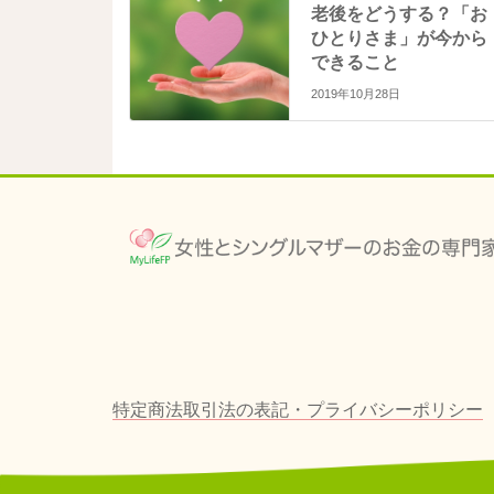
ま
い
老後をどうする？「お
す
ウ
)
ィ
ひとりさま」が今から
ン
ド
できること
ウ
で
2019年10月28日
開
き
ま
す
)
特定商法取引法の表記・プライバシーポリシー