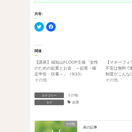
共有:
ク
F
リ
a
ッ
c
ク
e
し
b
て
o
T
o
関連
w
k
i
で
t
共
【講座】福知山FLOOP主催「女性
【マネーフォ
t
有
e
す
のための起業とお金 ～起業・確
不安は無料で
r
る
定申告・扶養～」（9/10）
制度がこんな
で
に
共
は
その他
その他
有
ク
(
リ
新
ッ
し
ク
その他
カテゴリー
い
し
ウ
て
起業
タグ
ィ
く
ン
だ
ド
さ
ウ
い
で
(
その他
開
新
前の記事
き
し