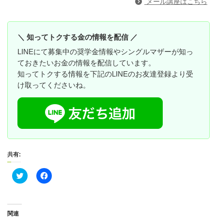
メール講座はこちら
＼ 知ってトクする金の情報を配信 ／
LINEにて募集中の奨学金情報やシングルマザーが知っ
ておきたいお金の情報を配信しています。
知ってトクする情報を下記のLINEのお友達登録より受
け取ってくださいね。
共有:
ク
F
リ
a
ッ
c
ク
e
し
b
て
o
T
o
関連