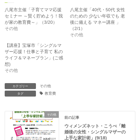
w
k
i
で
t
共
八尾市主催「子育てママ応援
八尾主催「40代・50代 女性
t
有
セミナー ～賢く貯めよう！我
のための 少ない年収でも 老
e
す
r
る
が家の教育費～」（3/20）
後に備える マネー講座 」
で
に
その他
（2/1）
共
は
有
ク
その他
(
リ
新
ッ
【講座】宝塚市「シングルマ
し
ク
い
し
ザー応援！仕事と子育て 私の
ウ
て
ィ
く
ライフ＆マネープラン」(ご感
ン
だ
想)
ド
さ
ウ
い
その他
で
(
開
新
き
し
ま
い
その他
カテゴリー
す
ウ
教育費
)
ィ
タグ
ン
ド
ウ
で
開
その他
前の記事
き
ま
ウィメンズネット・こうべ「離
す
)
婚後の女性・シングルマザーの
上手な家計術」(9/18)