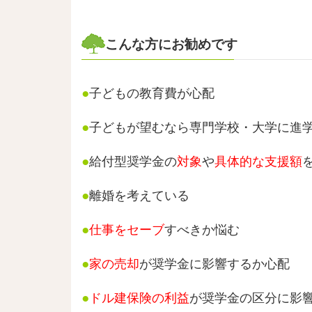
こんな方にお勧めです
●
子どもの教育費が心配
●
子どもが望むなら専門学校・大学に進
●
給付型奨学金の
対象
や
具体的な支援額
●
離婚を考えている
●
仕事をセーブ
すべきか悩む
●
家の売却
が奨学金に影響するか心配
●
ドル建保険の利益
が奨学金の区分に影