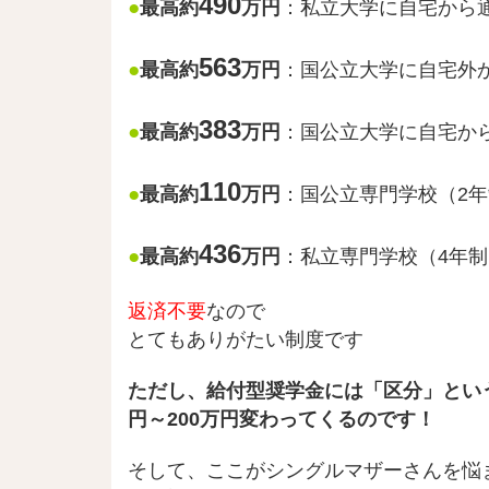
490
●
最高約
万円
：私立大学に自宅から
563
●
最高約
万円
：国公立大学に自宅外
383
●
最高約
万円
：国公立大学に自宅か
110
●
最高約
万円
：国公立専門学校（2
436
●
最高約
万円
：私立専門学校（4年
返済不要
なので
とてもありがたい制度です
ただし、給付型奨学金には「区分」という
円～200万円変わってくるのです！
そして、ここがシングルマザーさんを悩