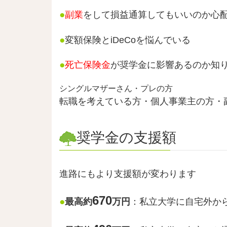
●
副業
をして損益通算してもいいのか心
●
変額保険とiDeCoを悩んでいる
●
死亡保険金
が奨学金に影響あるのか知
シングルマザーさん・プレの方
転職を考えている方・個人事業主の方・
奨学金の支援額
進路にもより支援額が変わります
670
●
最高約
万円
：私立大学に自宅外か