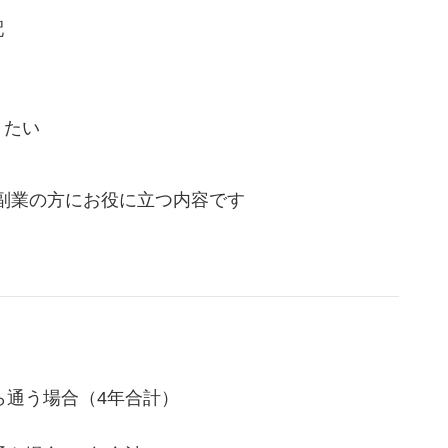
配
りたい
副業の方にお役に立つ内容です
ら通う場合
（4年合計）