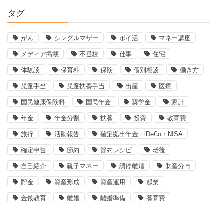
タグ
がん
シングルマザー
ポイ活
マネー講座
メディア掲載
不登校
仕事
住宅
体験談
保育料
保険
個別相談
働き方
児童手当
児童扶養手当
出産
医療
国民健康保険料
国民年金
奨学金
家計
年金
年金分割
扶養
投資
教育費
旅行
活動報告
確定拠出年金・iDeCo・NISA
確定申告
節約
節約レシピ
老後
自己紹介
親子マネー
調停離婚
財産分与
貯金
資産形成
資産運用
起業
金銭教育
離婚
離婚準備
養育費