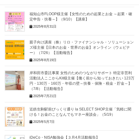
福知山市FLOOP様主催【女性のための起業とお金 ～起業・確
定申告・扶養～】（9/10）【講座】
2025年8月31日
親子向け講座（株）リロ・ファイナンシャル・ソリューション
ズ様主催【日本のお金・世界のお金】オンライン（ウェビナ
ー）（7/26）【活動報告】
2025年8月19日
岸和田市委託事業 女性のためのつながりサポート 特定非営利
活動法人ここからKit様主催【働く前から知っておきたい 123万
円・130万・160万・年収の壁～扶養・保険・税金・貯金～】
（7/8）【活動報告】
2025年7月21日
近鉄生駒駅前ぴっくり通り la SELECT SHOP主催「気軽に聞
ける！お金のことなんでもマネー座談会」（5/19）
2025年5月7日
iDeCo・NISA勉強会【３月4月活動報告】