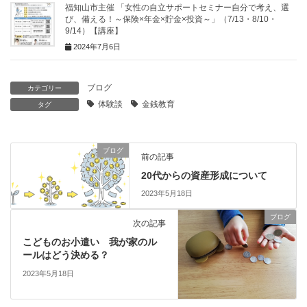
福知山市主催 「女性の自立サポートセミナー自分で考え、選
び、備える！～保険×年金×貯金×投資～」（7/13・8/10・
9/14）【講座】
2024年7月6日
ブログ
カテゴリー
体験談
金銭教育
タグ
ブログ
前の記事
20代からの資産形成について
2023年5月18日
ブログ
次の記事
こどものお小遣い 我が家のル
ールはどう決める？
2023年5月18日