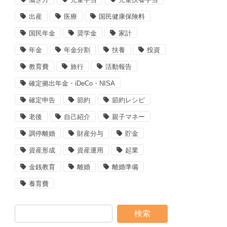
出産
医療
国民健康保険料
国民年金
奨学金
家計
年金
年金分割
扶養
投資
教育費
旅行
活動報告
確定拠出年金・iDeCo・NISA
確定申告
節約
節約レシピ
老後
自己紹介
親子マネー
調停離婚
財産分与
貯金
資産形成
資産運用
起業
金銭教育
離婚
離婚準備
養育費