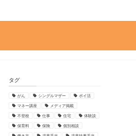
タグ
がん
シングルマザー
ポイ活
マネー講座
メディア掲載
不登校
仕事
住宅
体験談
保育料
保険
個別相談
働き方
児童手当
児童扶養手当