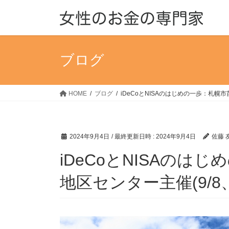
コ
ナ
ン
ビ
テ
ゲ
ン
ー
ツ
シ
ブログ
へ
ョ
ス
ン
キ
に
HOME
ブログ
iDeCoとNISAのはじめの一歩：札幌
ッ
移
プ
動
2024年9月4日
/ 最終更新日時 :
2024年9月4日
佐藤 
iDeCoとNISAのは
地区センター主催(9/8