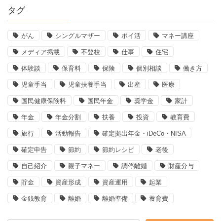
タグ
がん
シングルマザー
ポイ活
マネー講座
メディア掲載
不登校
仕事
住宅
体験談
保育料
保険
個別相談
働き方
児童手当
児童扶養手当
出産
医療
国民健康保険料
国民年金
奨学金
家計
年金
年金分割
扶養
投資
教育費
旅行
活動報告
確定拠出年金・iDeCo・NISA
確定申告
節約
節約レシピ
老後
自己紹介
親子マネー
調停離婚
財産分与
貯金
資産形成
資産運用
起業
金銭教育
離婚
離婚準備
養育費