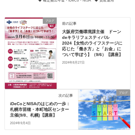
確定拠出年金・iDeCo・NISA
資産運用
ブログ
前の記事
大阪府労働環境課主催 ドーン
deキラリフェスティバル
2024【女性のライフステージに
応じた「働き方」と「お金」に
ついて学ぼう】（9/6）【講座】
2024年8月27日
ブログ
次の記事
iDeCoとNISAのはじめの一歩：
札幌市苗穂・本町地区センター
主催(9/8、札幌)【講座】
2024年9月4日