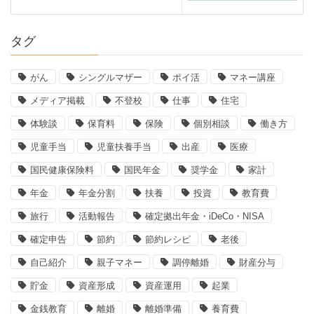
タグ
がん
シングルマザー
ポイ活
マネー講座
メディア掲載
不登校
仕事
住宅
体験談
保育料
保険
個別相談
働き方
児童手当
児童扶養手当
出産
医療
国民健康保険料
国民年金
奨学金
家計
年金
年金分割
扶養
投資
教育費
旅行
活動報告
確定拠出年金・iDeCo・NISA
確定申告
節約
節約レシピ
老後
自己紹介
親子マネー
調停離婚
財産分与
貯金
資産形成
資産運用
起業
金銭教育
離婚
離婚準備
養育費