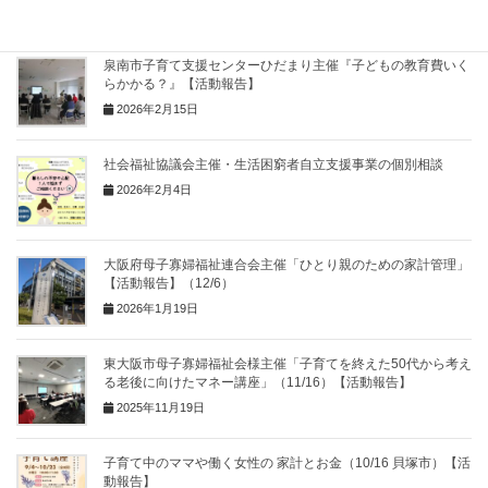
泉南市子育て支援センターひだまり主催『子どもの教育費いく
らかかる？』【活動報告】
2026年2月15日
社会福祉協議会主催・生活困窮者自立支援事業の個別相談
2026年2月4日
大阪府母子寡婦福祉連合会主催「ひとり親のための家計管理」
【活動報告】（12/6）
2026年1月19日
東大阪市母子寡婦福祉会様主催「子育てを終えた50代から考え
る老後に向けたマネー講座」（11/16）【活動報告】
2025年11月19日
子育て中のママや働く女性の 家計とお金（10/16 貝塚市）【活
動報告】