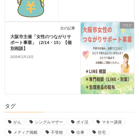
ブログ
次の記事
大阪市主催「女性のつながりサ
ポート事業」（2/14・15）【個
別相談】
2025年2月13日
タグ
がん
シングルマザー
ポイ活
マネー講座
メディア掲載
不登校
仕事
住宅