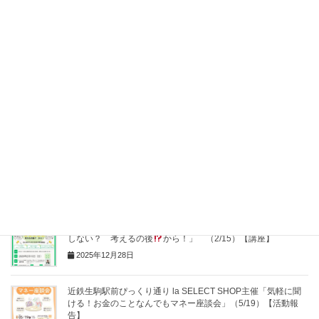
Hatena
LINE
Pocket
Copy
関連記事
老後のお金「60歳からは、お一人様になりたいから今から資金
を貯める！」(9/3)【活動報告】
2023年9月4日
八尾市生涯学習センターかがやき主催「iDeCo・NISAする？
しない？ 考えるの後
から！」 （2/15）【講座】
2025年12月28日
近鉄生駒駅前ぴっくり通り la SELECT SHOP主催「気軽に聞
ける！お金のことなんでもマネー座談会」（5/19）【活動報
告】