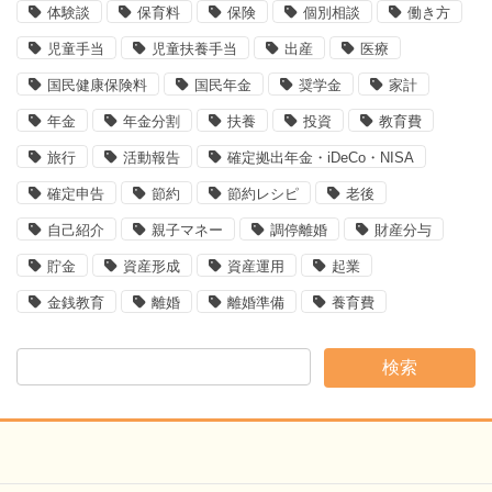
体験談
保育料
保険
個別相談
働き方
児童手当
児童扶養手当
出産
医療
国民健康保険料
国民年金
奨学金
家計
年金
年金分割
扶養
投資
教育費
旅行
活動報告
確定拠出年金・iDeCo・NISA
確定申告
節約
節約レシピ
老後
自己紹介
親子マネー
調停離婚
財産分与
貯金
資産形成
資産運用
起業
金銭教育
離婚
離婚準備
養育費