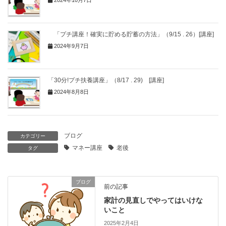
2024年10月7日
「プチ講座！確実に貯める貯蓄の方法」（9/15 . 26）[講座]
2024年9月7日
「30分!プチ扶養講座」（8/17 . 29) [講座]
2024年8月8日
ブログ
カテゴリー
マネー講座
老後
タグ
ブログ
前の記事
家計の見直しでやってはいけな
いこと
2025年2月4日