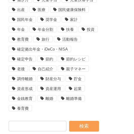
出産
医療
国民健康保険料
国民年金
奨学金
家計
年金
年金分割
扶養
投資
教育費
旅行
活動報告
確定拠出年金・iDeCo・NISA
確定申告
節約
節約レシピ
老後
自己紹介
親子マネー
調停離婚
財産分与
貯金
資産形成
資産運用
起業
金銭教育
離婚
離婚準備
養育費