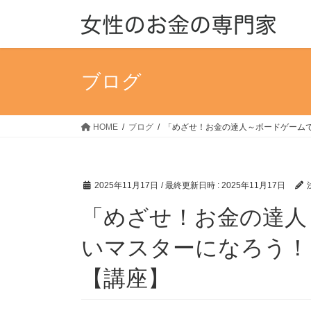
コ
ナ
ン
ビ
テ
ゲ
ン
ー
ツ
シ
ブログ
へ
ョ
ス
ン
キ
に
HOME
ブログ
「めざせ！お金の達人～ボードゲームでおこづ
ッ
移
プ
動
2025年11月17日
/ 最終更新日時 :
2025年11月17日
「めざせ！お金の達人
いマスターになろう！」(11
【講座】