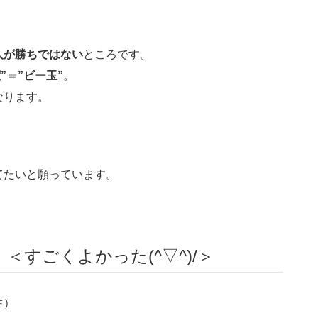
人が勝ちではない
ところです。
”＝”ビー玉”
。
なります。
てたいと願っています。
すごくよかった(^▽^)/＞
生）