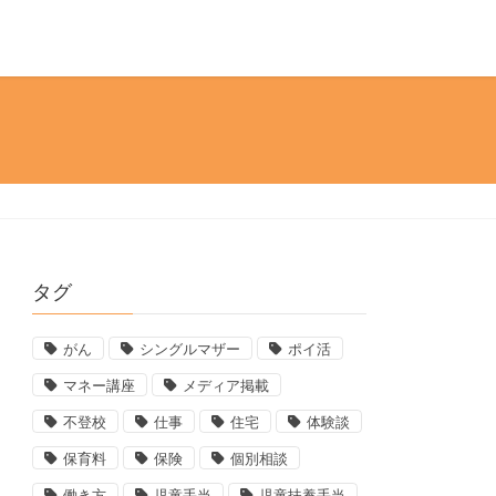
タグ
がん
シングルマザー
ポイ活
マネー講座
メディア掲載
不登校
仕事
住宅
体験談
保育料
保険
個別相談
働き方
児童手当
児童扶養手当