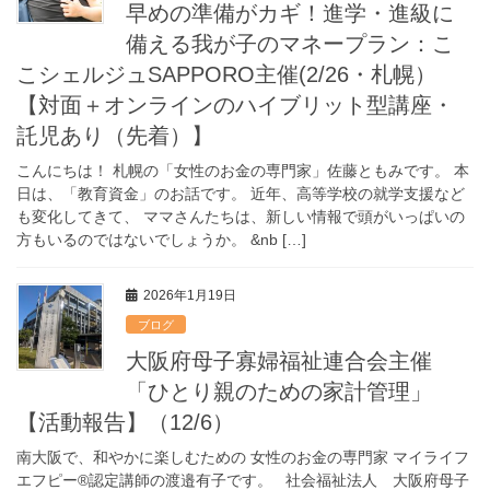
早めの準備がカギ！進学・進級に
備える我が子のマネープラン：こ
こシェルジュSAPPORO主催(2/26・札幌）
【対面＋オンラインのハイブリット型講座・
託児あり（先着）】
こんにちは！ 札幌の「女性のお金の専門家」佐藤ともみです。 本
日は、「教育資金」のお話です。 近年、高等学校の就学支援など
も変化してきて、 ママさんたちは、新しい情報で頭がいっぱいの
方もいるのではないでしょうか。 &nb […]
2026年1月19日
ブログ
大阪府母子寡婦福祉連合会主催
「ひとり親のための家計管理」
【活動報告】（12/6）
南大阪で、和やかに楽しむための 女性のお金の専門家 マイライフ
エフピー®認定講師の渡邉有子です。 社会福祉法人 大阪府母子