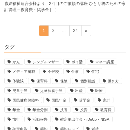
寡婦福祉連合会様より、2回目のご依頼の講座 ひとり親のための家
計管理～教育費・奨学金 […]
投
固
固
固
1
2
…
24
»
定
定
定
稿
ペ
ペ
ペ
タグ
ー
ー
ー
の
ジ
ジ
ジ
がん
シングルマザー
ポイ活
マネー講座
ペ
メディア掲載
不登校
仕事
住宅
ー
体験談
保育料
保険
個別相談
働き方
ジ
児童手当
児童扶養手当
出産
医療
送
国民健康保険料
国民年金
奨学金
家計
年金
年金分割
扶養
投資
教育費
り
旅行
活動報告
確定拠出年金・iDeCo・NISA
確定申告
節約
節約レシピ
老後